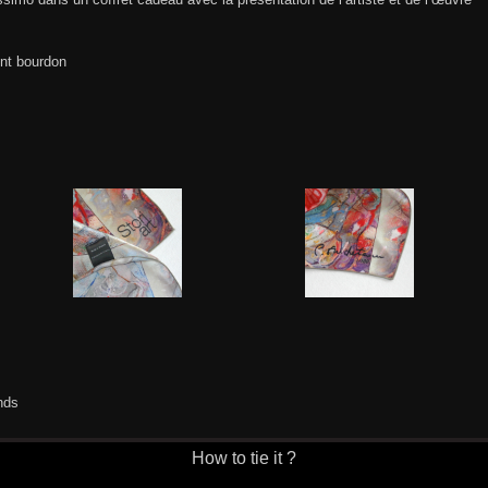
int bourdon
nds
How to tie it ?