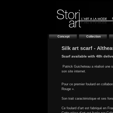
Concept
Collection
Silk art scarf - Althea
Scarf available with 48h deliv
Patrick Guicheteau a réalisé une sér
son site internet.
Pour ce premier foulard en collabor
Rouge ».
Son trait caractéristique et ses fo
Ce foulard d’art est fabriqué en 
Cette pièce d’art est livrée par Col