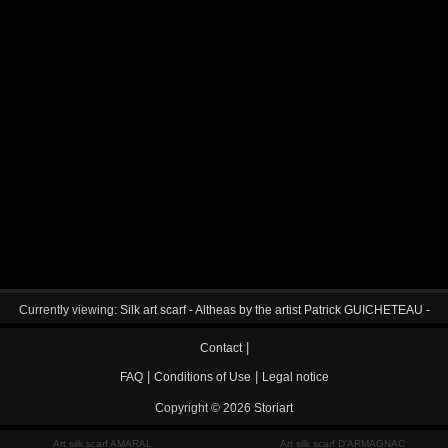
Currently viewing:
Silk art scarf - Altheas by the artist Patrick GUICHETEAU -
|
Contact
|
|
FAQ
Conditions of Use
Legal notice
Copyright © 2026
Storiart
Art silk scarf AMARAL
Art silk scarf D'ARMAGNAC