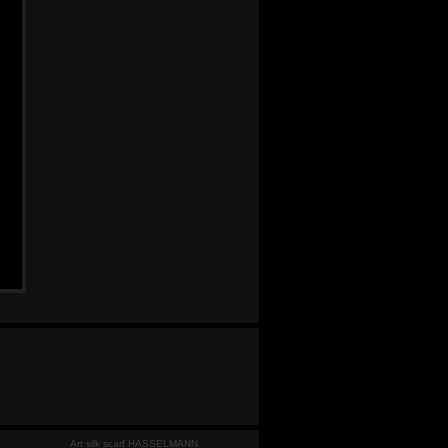
Art silk scarf HASSELMANN