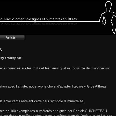
Artists
s
ery transport
ie d’œuvres sur les fruits et les fleurs qu’il est possible de visionner sur
ation avec l’artiste, nous avons choisi d’adapter l’œuvre « Gros Althéas
nds envoutants révèlent cette fleur symbole d’immortalité.
France en 100 exemplaires numérotés et signés par Partick GUICHETEAU.
issimo dans un coffret cadeau avec la présentation de l’artiste et de l’œuvre