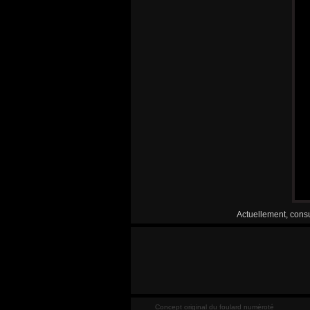
Actuellement, consu
Concept original du foulard numéroté