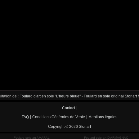
ltation de :
Foulard d'art en soie "L'heure bleue" - Foulard en soie original Storiart
|
Contact
|
|
FAQ
Conditions Générales de Vente
Mentions légales
Copyright © 2026
Storiart
Foulard soie art AMARAL
Foulard soie art D'ARMAGNAC