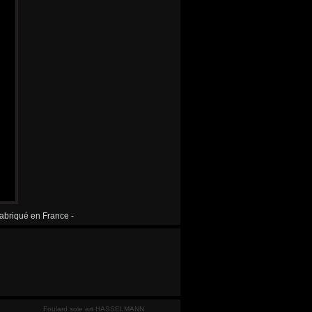
 fabriqué en France -
Foulard soie art HASSELMANN