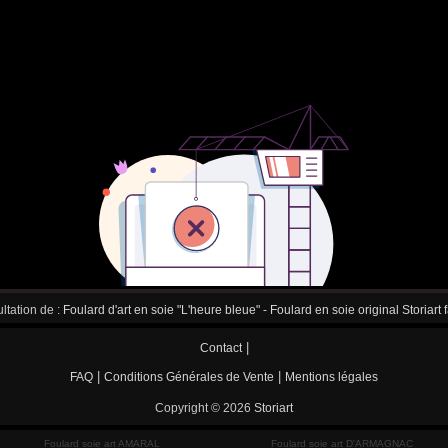
ltation de :
Foulard d'art en soie "L'heure bleue" - Foulard en soie original Storiart
|
Contact
|
|
FAQ
Conditions Générales de Vente
Mentions légales
Copyright © 2026
Storiart
Foulard soie art AMARAL
Foulard soie art D'ARMAGNAC