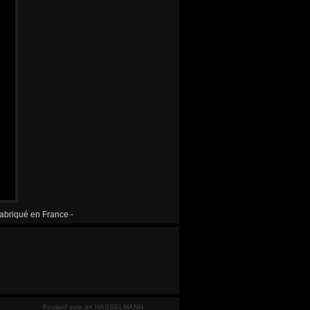
 fabriqué en France -
Foulard soie art HASSELMANN