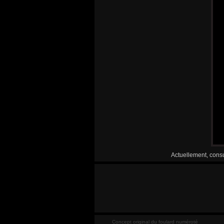
Actuellement, consu
Concept original du foulard numéroté