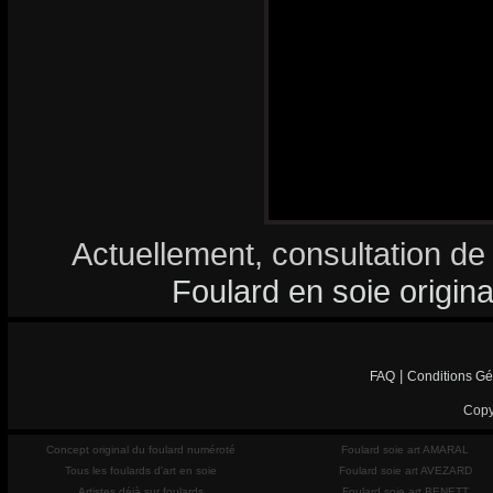
Actuellement, consultation de
Foulard en soie origina
|
FAQ
Conditions Gé
Copy
Concept original du foulard numéroté
Foulard soie art AMARAL
Tous les foulards d'art en soie
Foulard soie art AVEZARD
Artistes déjà sur foulards
Foulard soie art BENETT