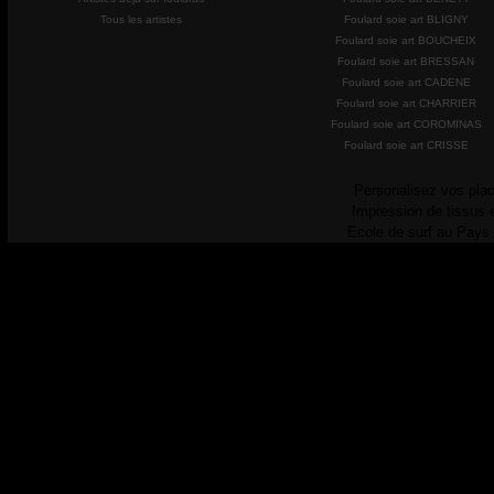
Tous les artistes
Foulard soie art BLIGNY
Foulard soie art BOUCHEIX
Foulard soie art BRESSAN
Foulard soie art CADENE
Foulard soie art CHARRIER
Foulard soie art COROMINAS
Foulard soie art CRISSE
Personalisez vos plac
Impression de tissus 
Ecole de surf au Pays