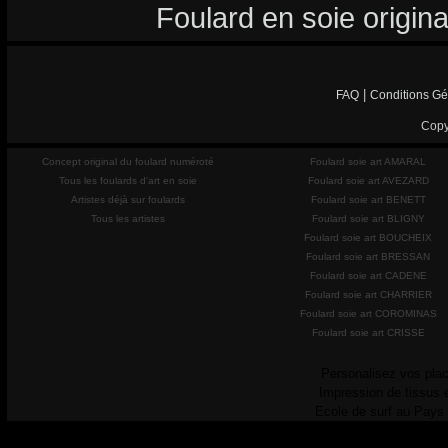
Foulard en soie origina
|
FAQ
Conditions Gé
Copy
Concept original du foulard numéroté
Foulard soie art AMARAL
Tous les foulards d'art en soie
Foulard soie art AVEZARD
Artistes déjà sur foulards
Foulard soie art BENETT
Tous les artistes
Foulard soie art BLIGNY
Foulard soie art BOUCHEIX
Foulard soie art BRESSAN
Foulard soie art CADENE
Foulard soie art CHARRIER
Foulard soie art COROMINAS
Foulard soie art CRISSE
Personalisez vos plac
Impression de tissus 
Ecole de surf au Pays