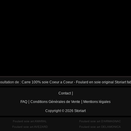
sultation de :
Carre 100% soie Coeur a Coeur - Foulard en soie original Storiart fa
|
Contact
|
|
FAQ
Conditions Générales de Vente
Mentions légales
Copyright © 2026
Storiart
Foulard soie art AMARAL
Foulard soie art D'ARMAGNAC
Foulard soie art AVEZARD
Foulard soie art DELAMONICA