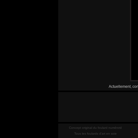
Actuellement, con
Concept original du foulard numéroté
Tous les foulards d'art en soie