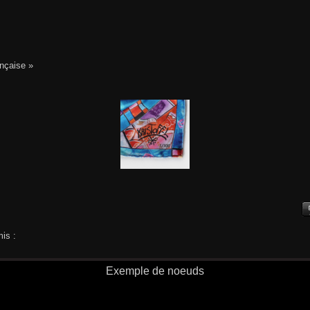
ançaise »
is :
Exemple de noeuds