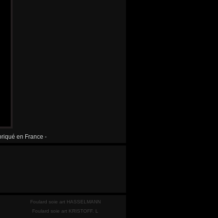
briqué en France -
Foulard soie art HASSELMANN
Foulard soie art KRISTOFF. L