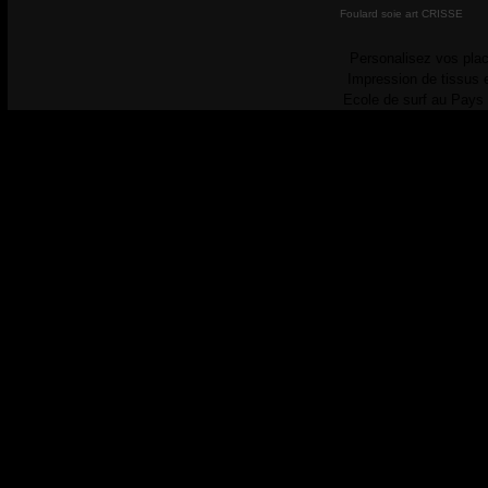
Foulard soie art CRISSE
Personalisez vos plac
Impression de tissus 
Ecole de surf au Pays