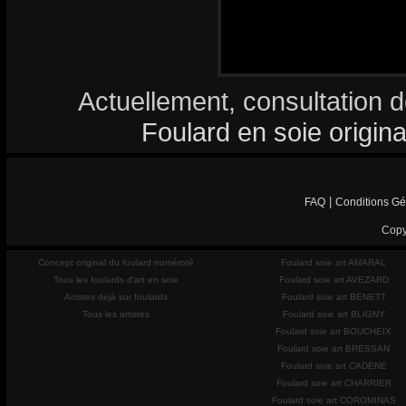
Actuellement, consultation d
Foulard en soie origina
|
FAQ
Conditions Gé
Copy
Concept original du foulard numéroté
Foulard soie art AMARAL
Tous les foulards d'art en soie
Foulard soie art AVEZARD
Artistes déjà sur foulards
Foulard soie art BENETT
Tous les artistes
Foulard soie art BLIGNY
Foulard soie art BOUCHEIX
Foulard soie art BRESSAN
Foulard soie art CADENE
Foulard soie art CHARRIER
Foulard soie art COROMINAS