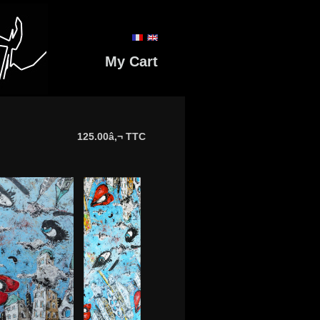
My Cart
125.00â‚¬ TTC