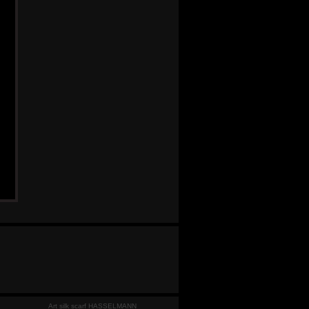
Art silk scarf HASSELMANN