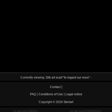
Currently viewing:
Silk art scarf "le regard sur nous" -
|
Contact
|
|
FAQ
Conditions of Use
Legal notice
Copyright © 2026
Storiart
Art silk scarf AMARAL
Art silk scarf D'ARMAGNAC