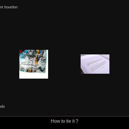
int bourdon
nds
How to tie it ?