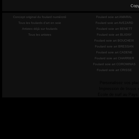
Copy
Concept original du foulard numéroté
Foulard soie art AMARAL
Tous les foulards d'art en soie
Foulard soie art AVEZARD
Artistes déjà sur foulards
Foulard soie art BENETT
Tous les artistes
Foulard soie art BLIGNY
Foulard soie art BOUCHEIX
Foulard soie art BRESSAN
Foulard soie art CADENE
Foulard soie art CHARRIER
Foulard soie art COROMINAS
Foulard soie art CRISSE
Personalisez vos plac
Impression de tissus 
Ecole de surf au Pays