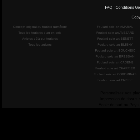
|
FAQ
Conditions Gé
Copy
Concept original du foulard numéroté
Foulard soie art AMARAL
Tous les foulards d'art en soie
Foulard soie art AVEZARD
Artistes déjà sur foulards
Foulard soie art BENETT
Tous les artistes
Foulard soie art BLIGNY
Foulard soie art BOUCHEIX
Foulard soie art BRESSAN
Foulard soie art CADENE
Foulard soie art CHARRIER
Foulard soie art COROMINAS
Foulard soie art CRISSE
Personalisez vos plac
Impression de tissus 
Ecole de surf au Pays