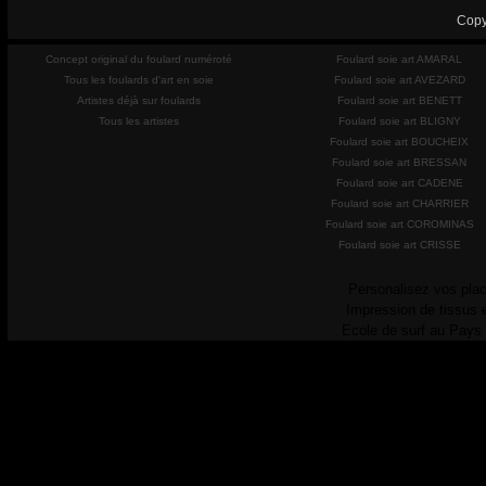
Copy
Concept original du foulard numéroté
Foulard soie art AMARAL
Tous les foulards d'art en soie
Foulard soie art AVEZARD
Artistes déjà sur foulards
Foulard soie art BENETT
Tous les artistes
Foulard soie art BLIGNY
Foulard soie art BOUCHEIX
Foulard soie art BRESSAN
Foulard soie art CADENE
Foulard soie art CHARRIER
Foulard soie art COROMINAS
Foulard soie art CRISSE
Personalisez vos plac
Impression de tissus 
Ecole de surf au Pays