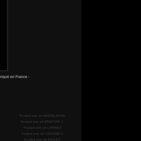
briqué en France -
Foulard soie art HASSELMANN
Foulard soie art KRISTOFF. L
Foulard soie art LARRIEU
Foulard soie art LUDIVINE C
Foulard soie art PAULET