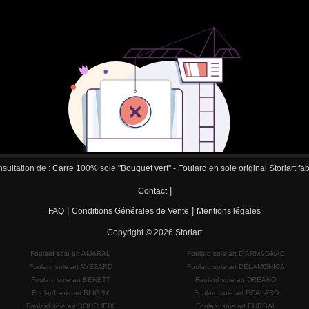
sultation de :
Carre 100% soie "Bouquet vert" - Foulard en soie original Storiart fa
|
Contact
|
|
FAQ
Conditions Générales de Vente
Mentions légales
Copyright © 2026
Storiart
Foulard soie art AMARAL
Foulard soie art D'ARMAGNAC
Foulard soie art AVEZARD
Foulard soie art DELAMONICA
Foulard soie art BENETT
Foulard soie art DREANO
Foulard soie art BLIGNY
Foulard soie art ECALARD
Foulard soie art BOUCHEIX
Foulard soie art EURGAL