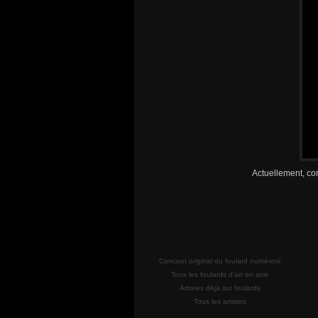
Actuellement, con
Concept original du foulard numéroté
Tous les foulards d'art en soie
Artistes déjà sur foulards
Tous les artistes