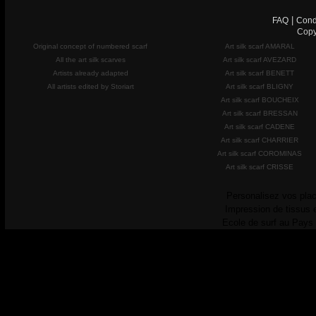
|
FAQ
Cond
Copy
Original concept of numbered scarf
Art silk scarf AMARAL
All the art silk scarves
Art silk scarf AVEZARD
Artists already adapted
Art silk scarf BENETT
All artists edited by Storiart
Art silk scarf BLIGNY
Art silk scarf BOUCHEIX
Art silk scarf BRESSAN
Art silk scarf CADENE
Art silk scarf CHARRIER
Art silk scarf COROMINAS
Art silk scarf CRISSE
Personalisez vos plac
Impression de tissus 
Ecole de surf au Pays