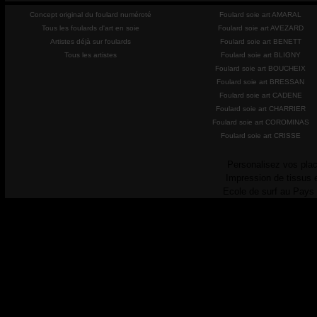
Concept original du foulard numéroté
Foulard soie art AMARAL
Tous les foulards d'art en soie
Foulard soie art AVEZARD
Artistes déjà sur foulards
Foulard soie art BENETT
Tous les artistes
Foulard soie art BLIGNY
Foulard soie art BOUCHEIX
Foulard soie art BRESSAN
Foulard soie art CADENE
Foulard soie art CHARRIER
Foulard soie art COROMINAS
Foulard soie art CRISSE
Personalisez vos plac
Impression de tissus 
Ecole de surf au Pays