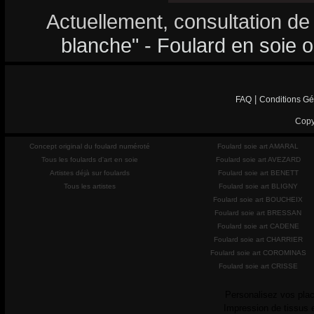
Actuellement, consultation de
blanche" - Foulard en soie or
|
FAQ
Conditions Gé
Copy
Concept original du foulard numéroté
Foulard soie art AMARAL
Tous les foulards d'art en soie
Foulard soie art AVEZARD
Artistes déjà sur foulards
Foulard soie art BENETT
Tous les artistes
Foulard soie art BLIGNY
Foulard soie art BOUCHEIX
Foulard soie art BRESSAN
Foulard soie art CADENE
Foulard soie art CHARRIER
Foulard soie art COROMINAS
Foulard soie art CRISSE
Personalisez vos plac
Impression de tissus 