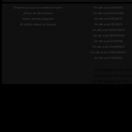
Original concept of numbered scarf
Art silk scarf AMARAL
All the art silk scarves
Art silk scarf AVEZARD
Artists already adapted
Art silk scarf BENETT
All artists edited by Storiart
Art silk scarf BLIGNY
Art silk scarf BOUCHEIX
Art silk scarf BRESSAN
Art silk scarf CADENE
Art silk scarf CHARRIER
Art silk scarf COROMINAS
Art silk scarf CRISSE
Personalisez vos plac
Impression de tissus 
Ecole de surf au Pays