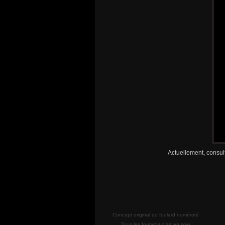
Actuellement, consult
Concept original du foulard numéroté
Tous les foulards d'art en soie