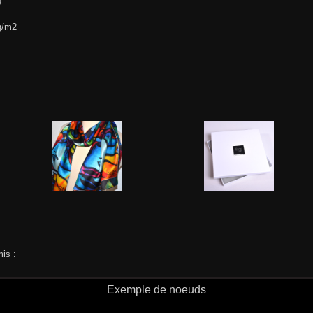
)
g/m2
is :
Exemple de noeuds