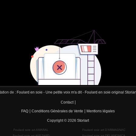
ation de :
Foulard en soie - Une petite voix m'a dit - Foulard en soie original Storia
|
Contact
|
|
FAQ
Conditions Générales de Vente
Mentions légales
Copyright © 2026
Storiart
Foulard soie art AMARAL
Foulard soie art D'ARMAGNAC
Foulard soie art AVEZARD
Foulard soie art DELAMONICA