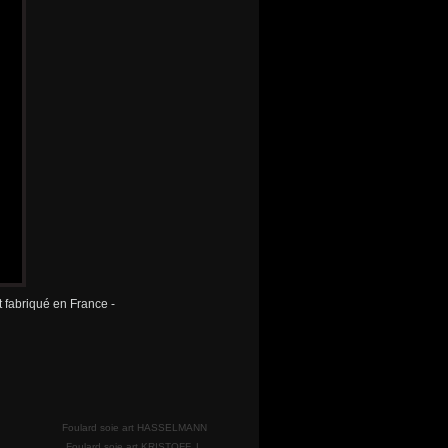
rt fabriqué en France -
Foulard soie art HASSELMANN
Foulard soie art KRISTOFF. L