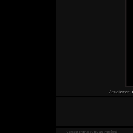
Actuellement, 
Concept original du foulard numéroté