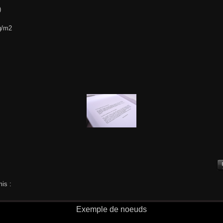
)
g/m2
is :
Exemple de noeuds