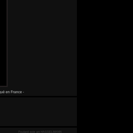
iqué en France -
Foulard soie art HASSELMANN