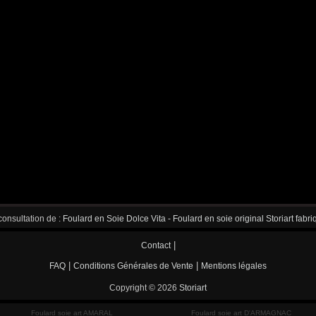
consultation de :
Foulard en Soie Dolce Vita - Foulard en soie original Storiart fabr
|
Contact
|
|
FAQ
Conditions Générales de Vente
Mentions légales
Copyright © 2026
Storiart
Foulard soie art AMARAL
Foulard soie art D'ARMAGNAC