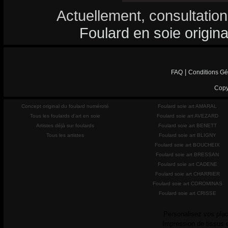
Actuellement, consultation
Foulard en soie origina
|
FAQ
Conditions Gé
Copy
Concept original du foulard numéroté
Foulard soie art AMARAL
Tous les foulards d'art en soie
Foulard soie art AVEZARD
Artistes déjà sur foulards
Foulard soie art BENETT
Tous les artistes
Foulard soie art BLIGNY
Foulard soie art BOUCHEIX
Foulard soie art BRESSAN
Foulard soie art CADENE
Foulard soie art CHARRIER
Foulard soie art COROMINAS
Foulard soie art CRISSE
Personalisez vos plac
Impression de tissus 