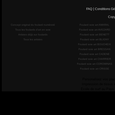
|
FAQ
Conditions Gé
Copy
Concept original du foulard numéroté
Foulard soie art AMARAL
Tous les foulards d'art en soie
Foulard soie art AVEZARD
Artistes déjà sur foulards
Foulard soie art BENETT
Tous les artistes
Foulard soie art BLIGNY
Foulard soie art BOUCHEIX
Foulard soie art BRESSAN
Foulard soie art CADENE
Foulard soie art CHARRIER
Foulard soie art COROMINAS
Foulard soie art CRISSE
Personalisez vos plac
Impression de tissus 
Ecole de surf au Pays