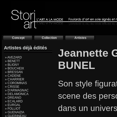
Concept
Collection
Artistes
Artistes déjà édités
Jeannette
» AVEZARD
» BENETT
BUNEL
» BLIGNY
» BOUCHEIX
» BRESSAN
» CADENE
» CHARRIER
Son style figura
» COROMINAS
» CRISSE
» D'ARMAGNAC
scene des pers
» DELAMONICA
» DREANO
» ECALARD
» EURGAL
dans un univers
» FOLLIOT
» GUENAIZIA
» GUERINEAU