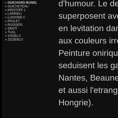
d'humour. Le des
»
GUICHARD-BUNEL
» GUICHETEAU
» KRISTOFF. L
superposent av
» LARRIEU
» LUDIVINE C
» PAULET
» RUGGERI
en levitation d
» SIDOT
» TUAL
» VOGELS
aux couleurs irr
» ZDZIEBLO
Peinture oniriqu
seduisent les ga
Nantes, Beaune,
et aussi l'etran
Hongrie).