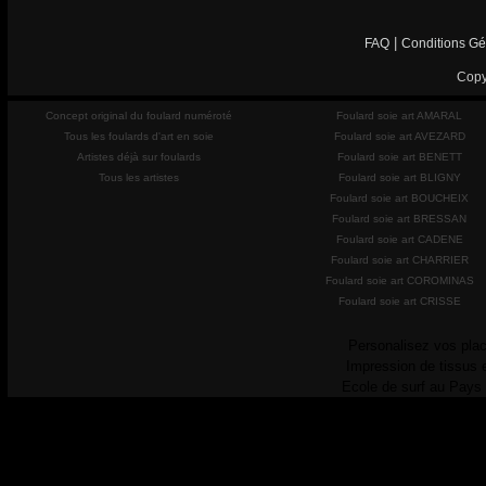
|
FAQ
Conditions Gé
Copy
Concept original du foulard numéroté
Foulard soie art AMARAL
Tous les foulards d'art en soie
Foulard soie art AVEZARD
Artistes déjà sur foulards
Foulard soie art BENETT
Tous les artistes
Foulard soie art BLIGNY
Foulard soie art BOUCHEIX
Foulard soie art BRESSAN
Foulard soie art CADENE
Foulard soie art CHARRIER
Foulard soie art COROMINAS
Foulard soie art CRISSE
Personalisez vos plac
Impression de tissus 
Ecole de surf au Pays