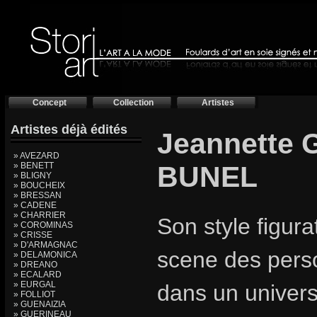
Concept
Collection
Artistes
Artistes déjà édités
Jeannette
» AVEZARD
» BENETT
BUNEL
» BLIGNY
» BOUCHEIX
» BRESSAN
» CADENE
» CHARRIER
Son style figura
» COROMINAS
» CRISSE
» D'ARMAGNAC
scene des pers
» DELAMONICA
» DREANO
» ECALARD
» EURGAL
dans un univers
» FOLLIOT
» GUENAIZIA
» GUERINEAU