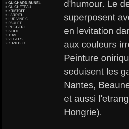
d'humour. Le des
»
GUICHARD-BUNEL
» GUICHETEAU
» KRISTOFF. L
superposent av
» LARRIEU
» LUDIVINE C
» PAULET
» RUGGERI
en levitation d
» SIDOT
» TUAL
» VOGELS
aux couleurs irr
» ZDZIEBLO
Peinture oniriqu
seduisent les ga
Nantes, Beaune,
et aussi l'etran
Hongrie).