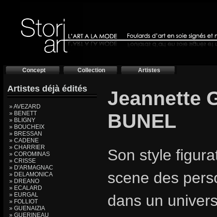
Concept
Collection
Artistes
Artistes déjà édités
Jeannette
» AVEZARD
» BENETT
BUNEL
» BLIGNY
» BOUCHEIX
» BRESSAN
» CADENE
» CHARRIER
Son style figura
» COROMINAS
» CRISSE
» D'ARMAGNAC
scene des pers
» DELAMONICA
» DREANO
» ECALARD
» EURGAL
dans un univers
» FOLLIOT
» GUENAIZIA
» GUERINEAU