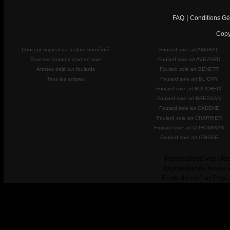
|
FAQ
Conditions Gé
Copy
Concept original du foulard numéroté
Foulard soie art AMARAL
Tous les foulards d'art en soie
Foulard soie art AVEZARD
Artistes déjà sur foulards
Foulard soie art BENETT
Tous les artistes
Foulard soie art BLIGNY
Foulard soie art BOUCHEIX
Foulard soie art BRESSAN
Foulard soie art CADENE
Foulard soie art CHARRIER
Foulard soie art COROMINAS
Foulard soie art CRISSE
Personalisez vos plac
Impression de tissus 
Ecole de surf au Pays