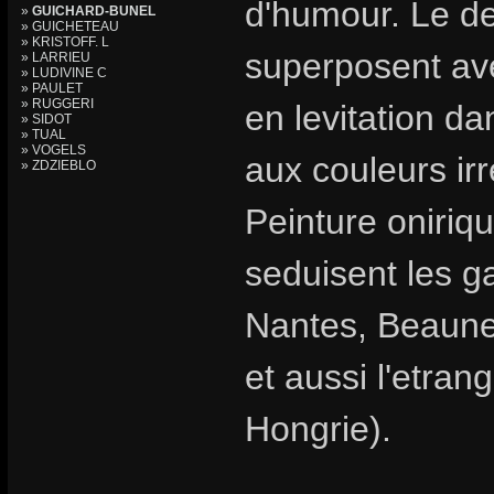
d'humour. Le des
»
GUICHARD-BUNEL
» GUICHETEAU
» KRISTOFF. L
superposent av
» LARRIEU
» LUDIVINE C
» PAULET
» RUGGERI
en levitation d
» SIDOT
» TUAL
» VOGELS
aux couleurs irr
» ZDZIEBLO
Peinture oniriqu
seduisent les ga
Nantes, Beaune,
et aussi l'etran
Hongrie).