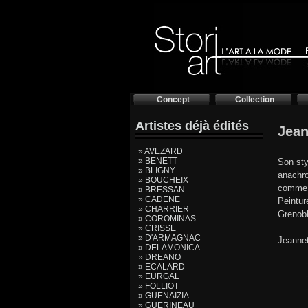
Concept
Collection
Artistes déjà édités
Jea
» AVEZARD
» BENETT
Son sty
» BLIGNY
anachro
» BOUCHEIX
comme e
» BRESSAN
» CADENE
Peintur
» CHARRIER
Grenobl
» COROMINAS
» CRISSE
» D'ARMAGNAC
Jeanne
» DELAMONICA
» DREANO
» ECALARD
» EURGAL
» FOLLIOT
» GUENAIZIA
» GUERINEAU