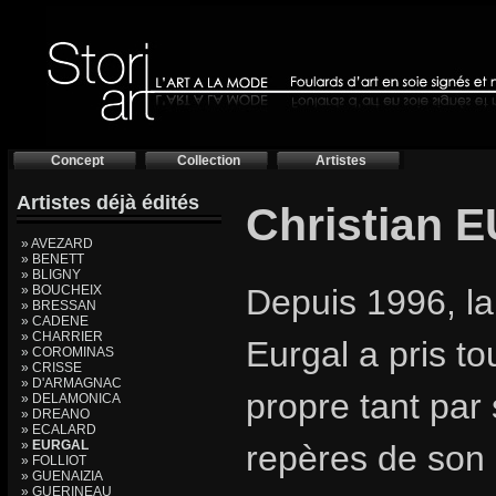
Concept
Collection
Artistes
Artistes déjà édités
Christian
» AVEZARD
» BENETT
» BLIGNY
» BOUCHEIX
Depuis 1996, la 
» BRESSAN
» CADENE
» CHARRIER
Eurgal a pris to
» COROMINAS
» CRISSE
» D'ARMAGNAC
propre tant par 
» DELAMONICA
» DREANO
» ECALARD
»
EURGAL
repères de son 
» FOLLIOT
» GUENAIZIA
» GUERINEAU