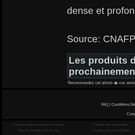
dense et profon
Source: CNAF
Les produits d
prochainemen
Recommandez cet artiste � vos amis
|
FAQ
Conditions Gé
Copy
Concept original du foulard numéroté
Foulard soie art AMARAL
Tous les foulards d'art en soie
Foulard soie art AVEZARD