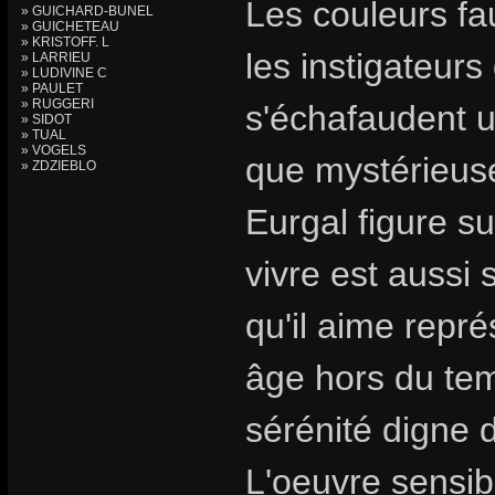
Les couleurs fa
» GUICHARD-BUNEL
» GUICHETEAU
» KRISTOFF. L
les instigateur
» LARRIEU
» LUDIVINE C
» PAULET
» RUGGERI
s'échafaudent 
» SIDOT
» TUAL
» VOGELS
que mystérieuse
» ZDZIEBLO
Eurgal figure su
vivre est aussi
qu'il aime repr
âge hors du tem
sérénité digne 
L'oeuvre sensibl