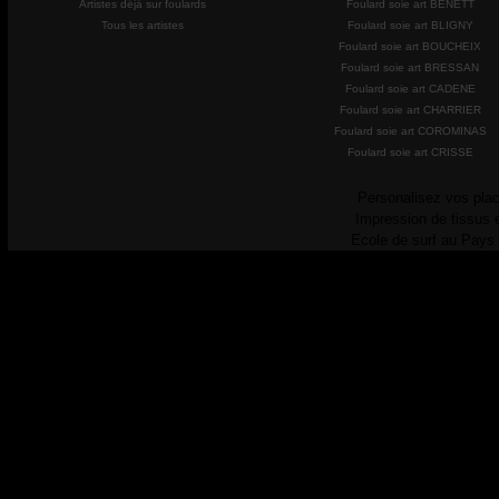
Artistes déjà sur foulards
Foulard soie art BENETT
Tous les artistes
Foulard soie art BLIGNY
Foulard soie art BOUCHEIX
Foulard soie art BRESSAN
Foulard soie art CADENE
Foulard soie art CHARRIER
Foulard soie art COROMINAS
Foulard soie art CRISSE
Personalisez vos plac
Impression de tissus 
Ecole de surf au Pays