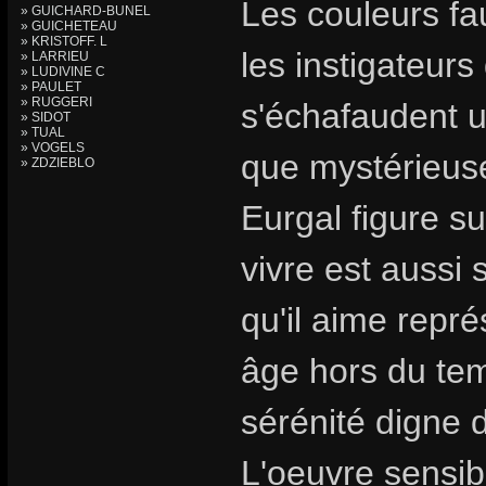
Les couleurs fa
» GUICHARD-BUNEL
» GUICHETEAU
» KRISTOFF. L
les instigateur
» LARRIEU
» LUDIVINE C
» PAULET
» RUGGERI
s'échafaudent 
» SIDOT
» TUAL
» VOGELS
que mystérieuse
» ZDZIEBLO
Eurgal figure su
vivre est aussi
qu'il aime repr
âge hors du tem
sérénité digne 
L'oeuvre sensibl