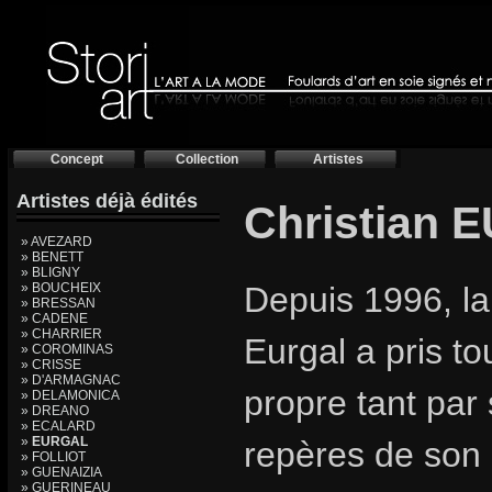
Concept
Collection
Artistes
Artistes déjà édités
Christian
» AVEZARD
» BENETT
» BLIGNY
» BOUCHEIX
Depuis 1996, la 
» BRESSAN
» CADENE
» CHARRIER
Eurgal a pris to
» COROMINAS
» CRISSE
» D'ARMAGNAC
propre tant par 
» DELAMONICA
» DREANO
» ECALARD
»
EURGAL
repères de son 
» FOLLIOT
» GUENAIZIA
» GUERINEAU