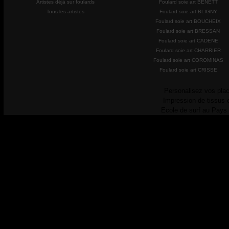
Artistes déjà sur foulards
Foulard soie art BENETT
Tous les artistes
Foulard soie art BLIGNY
Foulard soie art BOUCHEIX
Foulard soie art BRESSAN
Foulard soie art CADENE
Foulard soie art CHARRIER
Foulard soie art COROMINAS
Foulard soie art CRISSE
Personalisez vos plac
Impression de tissus 
Ecole de surf au Pays