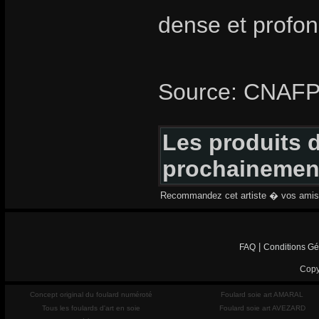
dense et profon
Source: CNAF
Les produits d
prochainemen
Recommandez cet artiste � vos amis
|
FAQ
Conditions Gé
Copy
Concept original du foulard numéroté
Foulard soie art AMARAL
Tous les foulards d'art en soie
Foulard soie art AVEZARD