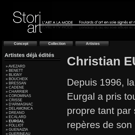
Concept
Collection
Artistes
Artistes déjà édités
Christian
» AVEZARD
» BENETT
» BLIGNY
» BOUCHEIX
Depuis 1996, la 
» BRESSAN
» CADENE
» CHARRIER
Eurgal a pris to
» COROMINAS
» CRISSE
» D'ARMAGNAC
propre tant par 
» DELAMONICA
» DREANO
» ECALARD
»
EURGAL
repères de son 
» FOLLIOT
» GUENAIZIA
» GUERINEAU