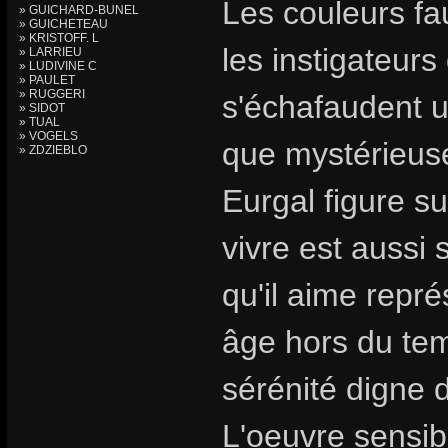
Les couleurs fa
» GUICHARD-BUNEL
» GUICHETEAU
» KRISTOFF. L
les instigateur
» LARRIEU
» LUDIVINE C
» PAULET
» RUGGERI
s'échafaudent 
» SIDOT
» TUAL
» VOGELS
que mystérieuse
» ZDZIEBLO
Eurgal figure su
vivre est aussi
qu'il aime repr
âge hors du tem
sérénité digne 
L'oeuvre sensibl