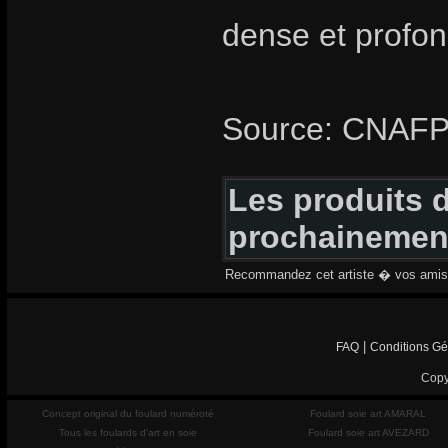
dense et profon
Source: CNAF
Les produits d
prochainemen
Recommandez cet artiste � vos amis
|
FAQ
Conditions Gé
Copy
Concept original du foulard numéroté
Foulard soie art AMARAL
Tous les foulards d'art en soie
Foulard soie art AVEZARD