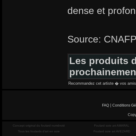
dense et profon
Source: CNAF
Les produits d
prochainemen
Recommandez cet artiste � vos amis
|
FAQ
Conditions Gé
Copy
Concept original du foulard numéroté
Foulard soie art AMARAL
Tous les foulards d'art en soie
Foulard soie art AVEZARD