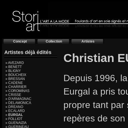
Concept
Collection
Artistes
Artistes déjà édités
Christian
» AVEZARD
» BENETT
» BLIGNY
» BOUCHEIX
Depuis 1996, la 
» BRESSAN
» CADENE
» CHARRIER
Eurgal a pris to
» COROMINAS
» CRISSE
» D'ARMAGNAC
propre tant par 
» DELAMONICA
» DREANO
» ECALARD
»
EURGAL
repères de son 
» FOLLIOT
» GUENAIZIA
» GUERINEAU