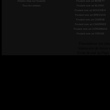
Artistes déjà sur foulards
Foulard soie art BENETT
Tous les artistes
Foulard soie art BLIGNY
Foulard soie art BOUCHEIX
Foulard soie art BRESSAN
Foulard soie art CADENE
Foulard soie art CHARRIER
Foulard soie art COROMINAS
Foulard soie art CRISSE
Personalisez vos plac
Impression de tissus 
Ecole de surf au Pays