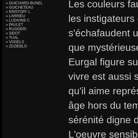
Les couleurs fa
» GUICHARD-BUNEL
» GUICHETEAU
» KRISTOFF. L
les instigateur
» LARRIEU
» LUDIVINE C
» PAULET
» RUGGERI
s'échafaudent 
» SIDOT
» TUAL
» VOGELS
que mystérieuse
» ZDZIEBLO
Eurgal figure su
vivre est aussi
qu'il aime repr
âge hors du tem
sérénité digne 
L'oeuvre sensibl