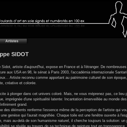
Artistes
ippe SIDOT
e Sidot, artiste d'aujourd'hui, expose en France et à l'étranger. De nombreuse
ture aux USA en 98, le sénat à Paris 2003, l'accadémia internazionale Santarit
ieux... Artiste reconnu comme apportant au patrimoine culturel de son époque
te, créative et colorée.
ncite à plonger dans cet univers coloré. Mais, ne vous méprenez pas, ce li
ique, imprégnée d'une spiritualité latente: Incantation émerveillée au monde de
l'infiniment grand.
e des éléments renferme l'essence même de la perception de l'artiste qui voue
ne genèse qui l'aurait magnifiée. Chaque toile est une fenêtre ouverte à l'espo
te, mais au-delà de son humanisme naturel, il cherche toujours la solution: un 
ibilité se révèle au travers de sa technique de peinture tout en transparence. I