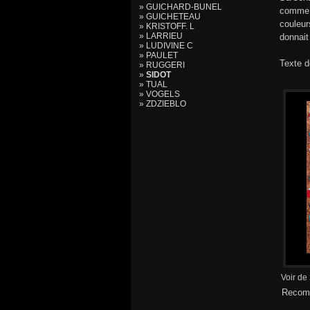
» GUICHARD-BUNEL
comme q
» GUICHETEAU
couleur
» KRISTOFF. L
» LARRIEU
donnait
» LUDIVINE C
» PAULET
Texte d
» RUGGERI
»
SIDOT
» TUAL
» VOGELS
» ZDZIEBLO
Voir de
Recomm