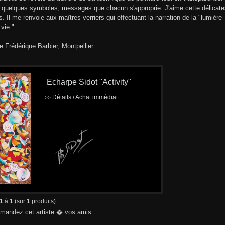
uelques symboles, messages que chacun s'approprie. J'aime cette délicatess
s. Il me renvoie aux maîtres verriers qui effectuant la narration de la "lumière-
 vie."
e Frédérique Barbier, Montpellier.
Echarpe Sidot "Activity"
Détails / Achat immédiat
>>
1
à
1
(sur
1
produits)
andez cet artiste � vos amis :