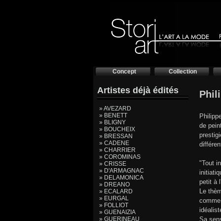
Concept
Collection
Artistes déjà édités
Phil
» AVEZARD
» BENETT
Philipp
» BLIGNY
de pein
» BOUCHEIX
prestig
» BRESSAN
» CADENE
différen
» CHARRIER
» COROMINAS
"Tout i
» CRISSE
» D'ARMAGNAC
initiat
» DELAMONICA
petit à 
» DREANO
Le thèm
» ECALARD
» EURGAL
comme u
» FOLLIOT
idéalis
» GUENAIZIA
» GUERINEAU
Sa sens