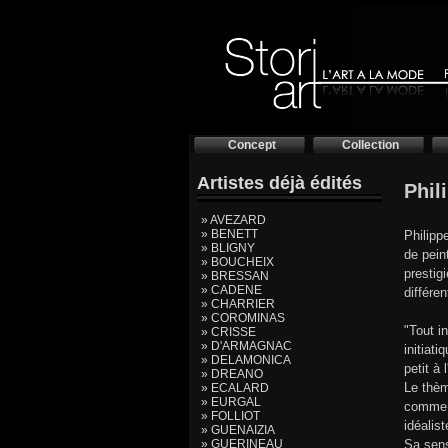
Concept
Collection
Artistes déjà édités
Phil
» AVEZARD
» BENETT
Philipp
» BLIGNY
de pein
» BOUCHEIX
prestig
» BRESSAN
» CADENE
différen
» CHARRIER
» COROMINAS
"Tout i
» CRISSE
» D'ARMAGNAC
initiat
» DELAMONICA
petit à 
» DREANO
Le thèm
» ECALARD
» EURGAL
comme u
» FOLLIOT
idéalis
» GUENAIZIA
» GUERINEAU
Sa sens