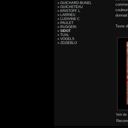
» GUICHARD-BUNEL
comme q
» GUICHETEAU
couleur
» KRISTOFF. L
» LARRIEU
donnait
» LUDIVINE C
» PAULET
Texte d
» RUGGERI
»
SIDOT
» TUAL
» VOGELS
» ZDZIEBLO
Voir de
Recomm