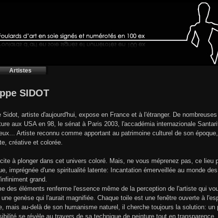
Artistes
ippe SIDOT
e Sidot, artiste d'aujourd'hui, expose en France et à l'étranger. De nombreuse
ture aux USA en 98, le sénat à Paris 2003, l'accadémia internazionale Santarit
ieux... Artiste reconnu comme apportant au patrimoine culturel de son époque
te, créative et colorée.
ncite à plonger dans cet univers coloré. Mais, ne vous méprenez pas, ce li
ique, imprégnée d'une spiritualité latente: Incantation émerveillée au monde de
l'infiniment grand.
e des éléments renferme l'essence même de la perception de l'artiste qui voue
ne genèse qui l'aurait magnifiée. Chaque toile est une fenêtre ouverte à l'espo
te, mais au-delà de son humanisme naturel, il cherche toujours la solution: un 
ibilité se révèle au travers de sa technique de peinture tout en transparence. I