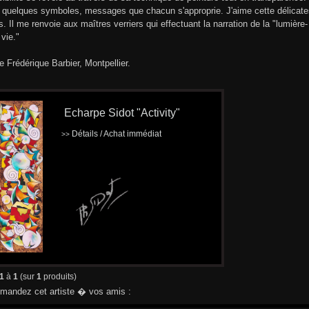
uelques symboles, messages que chacun s'approprie. J'aime cette délicatess
s. Il me renvoie aux maîtres verriers qui effectuant la narration de la "lumière-
 vie."
e Frédérique Barbier, Montpellier.
Echarpe Sidot "Activity"
Détails / Achat immédiat
>>
1
à
1
(sur
1
produits)
andez cet artiste � vos amis :