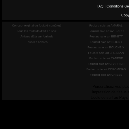
|
FAQ
Conditions Gé
Copy
Concept original du foulard numéroté
Foulard soie art AMARAL
Tous les foulards d'art en soie
Foulard soie art AVEZARD
Artistes déjà sur foulards
Foulard soie art BENETT
Tous les artistes
Foulard soie art BLIGNY
Foulard soie art BOUCHEIX
Foulard soie art BRESSAN
Foulard soie art CADENE
Foulard soie art CHARRIER
Foulard soie art COROMINAS
Foulard soie art CRISSE
Personalisez vos plac
Impression de tissus 
Ecole de surf au Pays