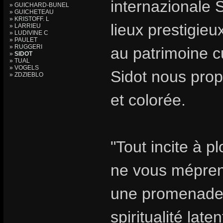
internazionale S
» GUICHARD-BUNEL
» GUICHETEAU
» KRISTOFF. L
lieux prestigie
» LARRIEU
» LUDIVINE C
» PAULET
» RUGGERI
au patrimoine c
»
SIDOT
» TUAL
» VOGELS
Sidot nous prop
» ZDZIEBLO
et colorée.
"Tout incite à p
ne vous mépren
une promenade i
spiritualité lat