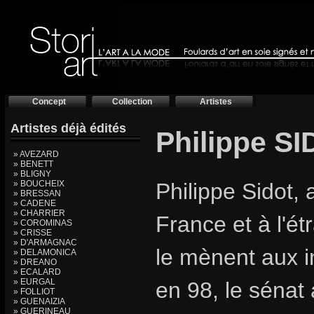
Concept
Collection
Artistes
Artistes déjà édités
Philippe S
» AVEZARD
» BENETT
» BLIGNY
» BOUCHEIX
Philippe Sidot, 
» BRESSAN
» CADENE
» CHARRIER
France et à l'é
» COROMINAS
» CRISSE
» D'ARMAGNAC
le mènent aux i
» DELAMONICA
» DREANO
» ECALARD
» EURGAL
en 98, le sénat
» FOLLIOT
» GUENAIZIA
» GUERINEAU