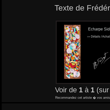
Texte de Frédér
Echarpe Sido
Détails / Acha
>>
Voir de
1
à
1
(su
Recommandez cet artiste � vos amis