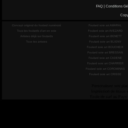
|
FAQ
Conditions Gé
Copy
Concept original du foulard numéroté
Foulard soie art AMARAL
Tous les foulards d'art en soie
Foulard soie art AVEZARD
Artistes déjà sur foulards
Foulard soie art BENETT
Tous les artistes
Foulard soie art BLIGNY
Foulard soie art BOUCHEIX
Foulard soie art BRESSAN
Foulard soie art CADENE
Foulard soie art CHARRIER
Foulard soie art COROMINAS
Foulard soie art CRISSE
Personalisez vos plac
Impression de tissus 
Ecole de surf au Pays