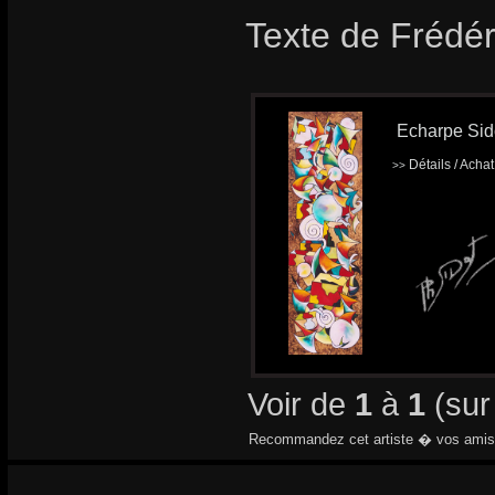
Texte de Frédér
Echarpe Sido
Détails / Acha
>>
Voir de
1
à
1
(su
Recommandez cet artiste � vos amis