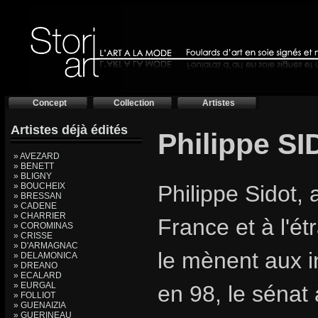
Concept
Collection
Artistes
Artistes déjà édités
Philippe S
» AVEZARD
» BENETT
» BLIGNY
» BOUCHEIX
Philippe Sidot, 
» BRESSAN
» CADENE
» CHARRIER
France et à l'é
» COROMINAS
» CRISSE
» D'ARMAGNAC
le mènent aux i
» DELAMONICA
» DREANO
» ECALARD
» EURGAL
en 98, le sénat
» FOLLIOT
» GUENAIZIA
» GUERINEAU