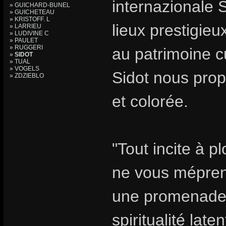
internazionale S
» GUICHARD-BUNEL
» GUICHETEAU
» KRISTOFF. L
lieux prestigie
» LARRIEU
» LUDIVINE C
» PAULET
» RUGGERI
au patrimoine c
»
SIDOT
» TUAL
» VOGELS
Sidot nous prop
» ZDZIEBLO
et colorée.
"Tout incite à p
ne vous mépren
une promenade i
spiritualité lat