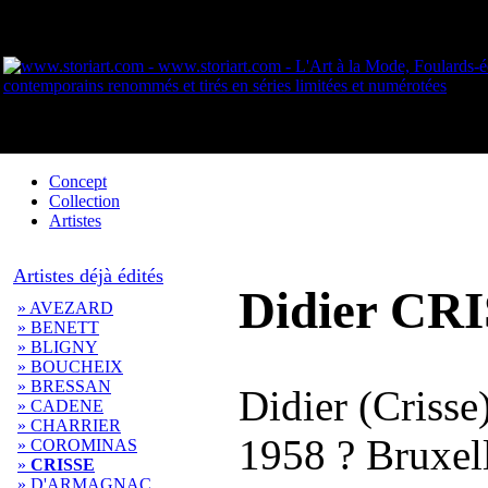
Concept
Collection
Artistes
Artistes déjà édités
Didier CR
» AVEZARD
» BENETT
» BLIGNY
» BOUCHEIX
» BRESSAN
Didier (Crisse)
» CADENE
» CHARRIER
1958 ? Bruxell
» COROMINAS
»
CRISSE
» D'ARMAGNAC