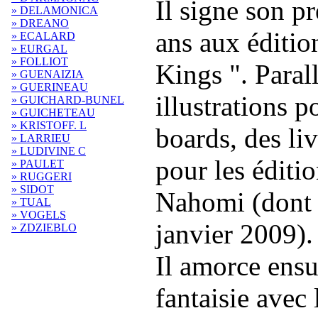
Il signe son p
» DELAMONICA
» DREANO
ans aux éditio
» ECALARD
» EURGAL
» FOLLIOT
Kings ". Parall
» GUENAIZIA
» GUERINEAU
illustrations p
» GUICHARD-BUNEL
» GUICHETEAU
» KRISTOFF. L
boards, des liv
» LARRIEU
» LUDIVINE C
pour les éditi
» PAULET
» RUGGERI
» SIDOT
Nahomi (dont l
» TUAL
» VOGELS
janvier 2009).
» ZDZIEBLO
Il amorce ensui
fantaisie avec 