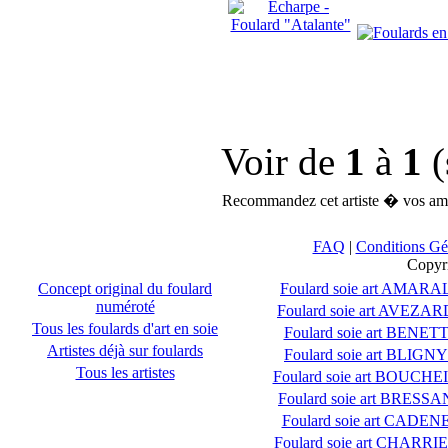
Voir de
1
à
1
(
Recommandez cet artiste � vos ami
FAQ
|
Conditions Gé
Copyr
Concept original du foulard
Foulard soie art AMARA
numéroté
Foulard soie art AVEZAR
Tous les foulards d'art en soie
Foulard soie art BENET
Artistes déjà sur foulards
Foulard soie art BLIGNY
Tous les artistes
Foulard soie art BOUCHE
Foulard soie art BRESSA
Foulard soie art CADEN
Foulard soie art CHARRI