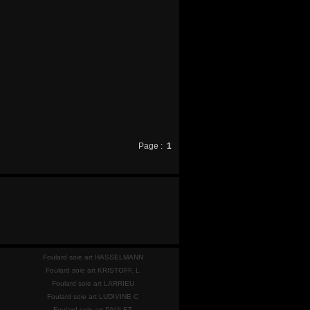
Page :
1
Foulard soie art HASSELMANN
Foulard soie art KRISTOFF. L
Foulard soie art LARRIEU
Foulard soie art LUDIVINE C
Foulard soie art PAULET