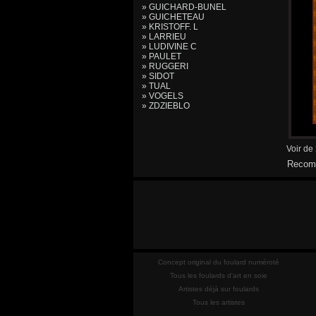
» GUICHARD-BUNEL
» GUICHETEAU
» KRISTOFF. L
» LARRIEU
» LUDIVINE C
» PAULET
» RUGGERI
» SIDOT
» TUAL
» VOGELS
» ZDZIEBLO
Voir de
Recomm
Concept original du foulard numéroté
Tous les foulards d'art en soie
Artistes déjà sur foulards
Tous les artistes