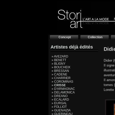
Concept
Collection
Artistes déjà édités
Didi
» AVEZARD
» BENETT
Didier 
» BLIGNY
Il sign
» BOUCHEIX
illustr
» BRESSAN
» CADENE
aventur
» CHARRIER
Il amor
» COROMINAS
tomes (
»
CRISSE
» D'ARMAGNAC
Lorette
» DELAMONICA
» DREANO
» ECALARD
» EURGAL
» FOLLIOT
» GUENAIZIA
» GUERINEAU