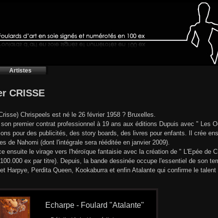
Artistes
er CRISSE
(Crisse) Chrispeels est né le 26 février 1958 ? Bruxelles.
e son premier contrat professionnel à 19 ans aux éditions Dupuis avec " Les Oc
ations pour des publicités, des story boards, des livres pour enfants. Il crée e
es de Nahomi (dont l'intégrale sera rééditée en janvier 2009).
ce ensuite le virage vers l'héroïque fantaisie avec la création de " L'Epée de C
100.000 ex par titre). Depuis, la bande dessinée occupe l'essentiel de son t
 et Harpye, Perdita Queen, Kookaburra et enfin Atalante qui confirme le talent 
Echarpe - Foulard "Atalante"