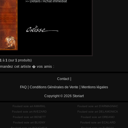
Détails / Achat immédiat
>>
1
à
1
(sur
1
produits)
andez cet artiste � vos amis :
|
Contact
|
|
FAQ
Conditions Générales de Vente
Mentions légales
Copyright © 2026
Storiart
Foulard soie art AMARAL
Foulard soie art D'ARMAGNAC
Foulard soie art AVEZARD
Foulard soie art DELAMONICA
Foulard soie art BENETT
Foulard soie art DREANO
Foulard soie art BLIGNY
Foulard soie art ECALARD
Foulard soie art BOUCHEIX
Foulard soie art EURGAL