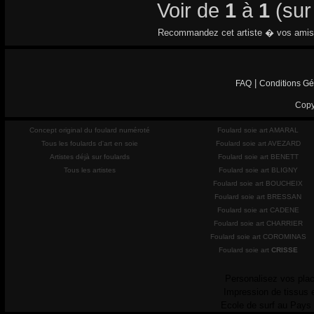
Voir de
1
à
1
(su
Recommandez cet artiste � vos amis
|
FAQ
Conditions Gé
Copy
Concept original du foulard numéroté
Foulard soie art AMARAL
Tous les foulards d'art en soie
Foulard soie art AVEZARD
Artistes déjà sur foulards
Foulard soie art BENETT
Tous les artistes
Foulard soie art BLIGNY
Foulard soie art BOUCHEIX
Foulard soie art BRESSAN
Foulard soie art CADENE
Foulard soie art CHARRIER
Foulard soie art COROMINAS
Foulard soie art
CRISSE
Personalisez vos plac
Impression de tissus 
Ecole de surf au Pays