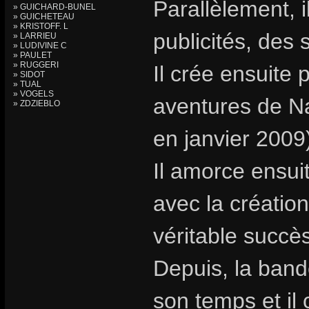
Parallèlement, i
» GUICHARD-BUNEL
» GUICHETEAU
» KRISTOFF. L
publicités, des 
» LARRIEU
» LUDIVINE C
» PAULET
» RUGGERI
Il crée ensuite 
» SIDOT
» TUAL
» VOGELS
aventures de Na
» ZDZIEBLO
en janvier 2009
Il amorce ensuit
avec la création
véritable succès
Depuis, la band
son temps et il