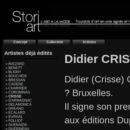
Concept
Collection
Artistes
Artistes déjà édités
Didier CRI
» AVEZARD
» BENETT
» BLIGNY
» BOUCHEIX
Didier (Crisse) 
» BRESSAN
» CADENE
» CHARRIER
? Bruxelles.
» COROMINAS
»
CRISSE
» D'ARMAGNAC
Il signe son pr
» DELAMONICA
» DREANO
» ECALARD
» EURGAL
aux éditions Du
» FOLLIOT
» GUENAIZIA
» GUERINEAU