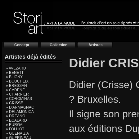
Concept
Collection
Artistes
Artistes déjà édités
Didier CRI
» AVEZARD
» BENETT
» BLIGNY
» BOUCHEIX
Didier (Crisse) 
» BRESSAN
» CADENE
» CHARRIER
? Bruxelles.
» COROMINAS
»
CRISSE
» D'ARMAGNAC
Il signe son pr
» DELAMONICA
» DREANO
» ECALARD
» EURGAL
aux éditions Du
» FOLLIOT
» GUENAIZIA
» GUERINEAU