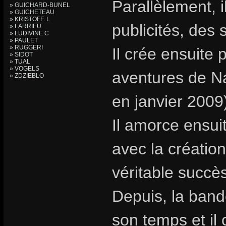
Parallèlement, i
» GUICHARD-BUNEL
» GUICHETEAU
» KRISTOFF. L
publicités, des 
» LARRIEU
» LUDIVINE C
» PAULET
» RUGGERI
Il crée ensuite 
» SIDOT
» TUAL
» VOGELS
aventures de Na
» ZDZIEBLO
en janvier 2009
Il amorce ensuit
avec la création
véritable succès
Depuis, la band
son temps et il