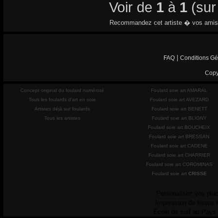
Voir de
1
à
1
(su
Recommandez cet artiste � vos amis
|
FAQ
Conditions Gé
Copy
Concept original du foulard numéroté
Foulard soie art AMARAL
Tous les foulards d'art en soie
Foulard soie art AVEZARD
Artistes déjà sur foulards
Foulard soie art BENETT
Tous les artistes
Foulard soie art BLIGNY
Foulard soie art BOUCHEIX
Foulard soie art BRESSAN
Foulard soie art CADENE
Foulard soie art CHARRIER
Foulard soie art COROMINAS
Foulard soie art
CRISSE
Personalisez vos plac
Impression de tissus 
Ecole de surf au Pays