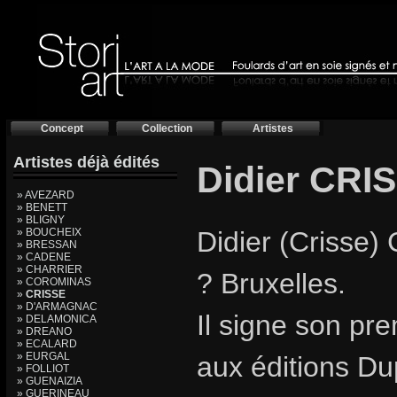
Concept
Collection
Artistes
Artistes déjà édités
Didier CRI
» AVEZARD
» BENETT
» BLIGNY
» BOUCHEIX
Didier (Crisse) 
» BRESSAN
» CADENE
» CHARRIER
? Bruxelles.
» COROMINAS
»
CRISSE
» D'ARMAGNAC
Il signe son pr
» DELAMONICA
» DREANO
» ECALARD
» EURGAL
aux éditions Du
» FOLLIOT
» GUENAIZIA
» GUERINEAU