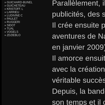
Parallèlement, i
» GUICHARD-BUNEL
» GUICHETEAU
» KRISTOFF. L
publicités, des 
» LARRIEU
» LUDIVINE C
» PAULET
» RUGGERI
Il crée ensuite 
» SIDOT
» TUAL
» VOGELS
aventures de Na
» ZDZIEBLO
en janvier 2009
Il amorce ensuit
avec la création
véritable succès
Depuis, la band
son temps et il