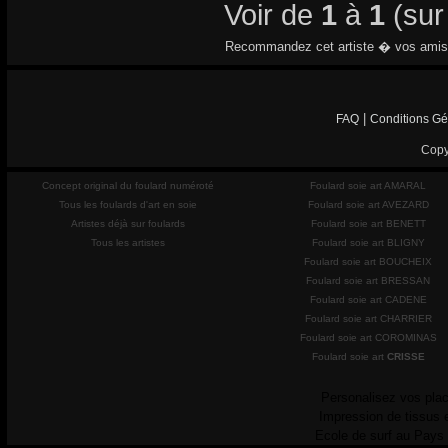
Voir de
1
à
1
(su
Recommandez cet artiste � vos amis
|
FAQ
Conditions Gé
Copy
Concept original du foulard numéroté
Foulard soie art AMARAL
Tous les foulards d'art en soie
Foulard soie art AVEZARD
Artistes déjà sur foulards
Foulard soie art BENETT
Tous les artistes
Foulard soie art BLIGNY
Foulard soie art BOUCHEIX
Foulard soie art BRESSAN
Foulard soie art CADENE
Foulard soie art CHARRIER
Foulard soie art COROMINAS
Foulard soie art
CRISSE
Personalisez vos plac
Impression de tissus 
Ecole de surf au Pays