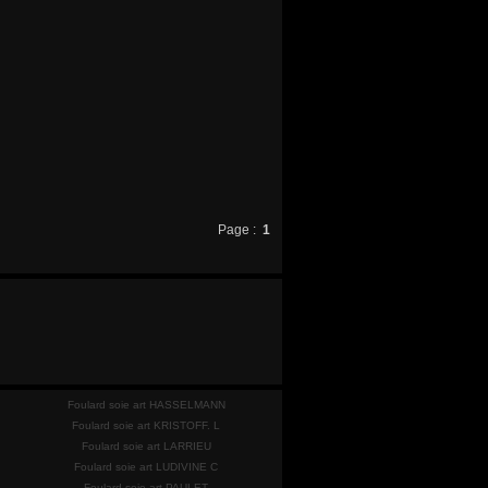
Page :
1
Foulard soie art HASSELMANN
Foulard soie art KRISTOFF. L
Foulard soie art LARRIEU
Foulard soie art LUDIVINE C
Foulard soie art PAULET