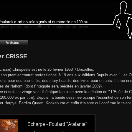
Artistes
er CRISSE
(Crisse) Chrispeels est né le 26 février 1958 ? Bruxelles.
e son premier contrat professionnel à 19 ans aux éditions Dupuis avec " Les Oc
ations pour des publicités, des story boards, des livres pour enfants. Il crée e
es de Nahomi (dont l'intégrale sera rééditée en janvier 2009).
ce ensuite le virage vers l'héroïque fantaisie avec la création de " L'Epée de C
100.000 ex par titre). Depuis, la bande dessinée occupe l'essentiel de son t
 et Harpye, Perdita Queen, Kookaburra et enfin Atalante qui confirme le talent 
Echarpe - Foulard "Atalante"