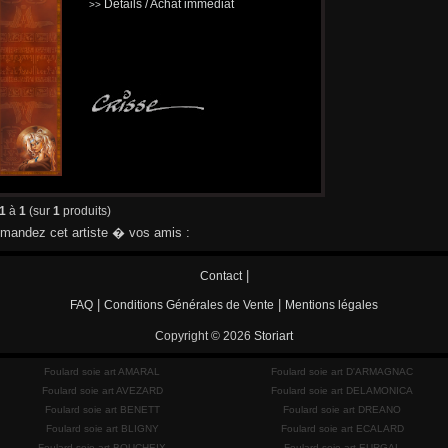
Détails / Achat immédiat
>>
1
à
1
(sur
1
produits)
andez cet artiste � vos amis :
|
Contact
|
|
FAQ
Conditions Générales de Vente
Mentions légales
Copyright © 2026
Storiart
Foulard soie art AMARAL
Foulard soie art D'ARMAGNAC
Foulard soie art AVEZARD
Foulard soie art DELAMONICA
Foulard soie art BENETT
Foulard soie art DREANO
Foulard soie art BLIGNY
Foulard soie art ECALARD
Foulard soie art BOUCHEIX
Foulard soie art EURGAL