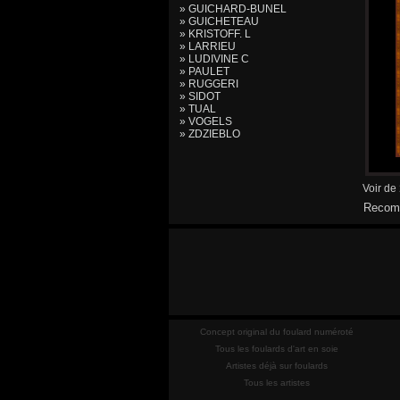
» GUICHARD-BUNEL
» GUICHETEAU
» KRISTOFF. L
» LARRIEU
» LUDIVINE C
» PAULET
» RUGGERI
» SIDOT
» TUAL
» VOGELS
» ZDZIEBLO
Voir de
Recomm
Concept original du foulard numéroté
Tous les foulards d'art en soie
Artistes déjà sur foulards
Tous les artistes