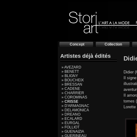
Concept
Collection
Artistes déjà édités
Didi
» AVEZARD
» BENETT
Didier 
» BLIGNY
Il sign
» BOUCHEIX
illustr
» BRESSAN
» CADENE
aventur
» CHARRIER
Il amor
» COROMINAS
tomes (
»
CRISSE
» D'ARMAGNAC
Lorette
» DELAMONICA
» DREANO
» ECALARD
» EURGAL
» FOLLIOT
» GUENAIZIA
» GUERINEAU