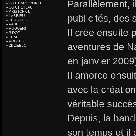
Parallèlement, i
» GUICHARD-BUNEL
» GUICHETEAU
» KRISTOFF. L
publicités, des 
» LARRIEU
» LUDIVINE C
» PAULET
» RUGGERI
Il crée ensuite 
» SIDOT
» TUAL
» VOGELS
aventures de Na
» ZDZIEBLO
en janvier 2009
Il amorce ensuit
avec la création
véritable succès
Depuis, la band
son temps et il