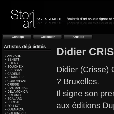
Concept
Collection
Artistes
Artistes déjà édités
Didier CRI
» AVEZARD
» BENETT
» BLIGNY
» BOUCHEIX
Didier (Crisse) 
» BRESSAN
» CADENE
» CHARRIER
? Bruxelles.
» COROMINAS
»
CRISSE
» D'ARMAGNAC
Il signe son pr
» DELAMONICA
» DREANO
» ECALARD
» EURGAL
aux éditions Du
» FOLLIOT
» GUENAIZIA
» GUERINEAU