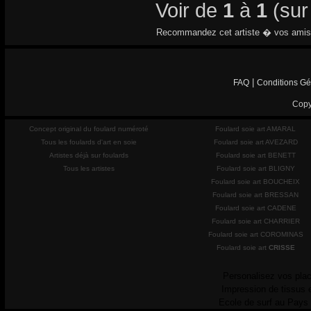
Voir de
1
à
1
(su
Recommandez cet artiste � vos amis
|
FAQ
Conditions Gé
Copy
Concept original du foulard numéroté
Foulard soie art AMARAL
Tous les foulards d'art en soie
Foulard soie art AVEZARD
Artistes déjà sur foulards
Foulard soie art BENETT
Tous les artistes
Foulard soie art BLIGNY
Foulard soie art BOUCHEIX
Foulard soie art BRESSAN
Foulard soie art CADENE
Foulard soie art CHARRIER
Foulard soie art COROMINAS
Foulard soie art
CRISSE
Personalisez vos plac
Impression de tissus 
Ecole de surf au Pays