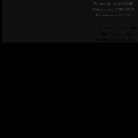
Foulard soie art CHARRIER
Foulard soie art COROMINAS
Foulard soie art CRISSE
Personalisez vos plac
Impression de tissus 
Ecole de surf au Pays