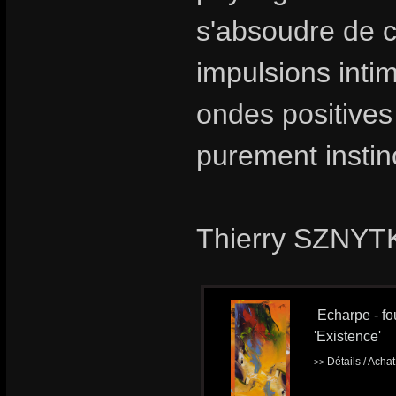
s'absoudre de ce
impulsions intim
ondes positives
purement instinc
Thierry SZNYTK
Echarpe - fou
'Existence'
Détails / Acha
>>