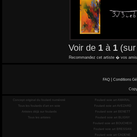
Voir de
1
à
1
(su
Recommandez cet artiste � vos amis
|
FAQ
Conditions Gé
Copy
Concept original du foulard numéroté
Foulard soie art AMARAL
Tous les foulards d'art en soie
Foulard soie art AVEZARD
Artistes déjà sur foulards
Foulard soie art BENETT
Tous les artistes
Foulard soie art BLIGNY
Foulard soie art BOUCHEIX
Foulard soie art BRESSAN
Foulard soie art CADENE