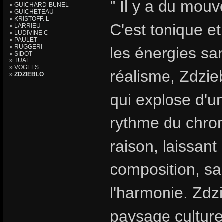
" Il y a du mouv
» GUICHARD-BUNEL
» GUICHETEAU
» KRISTOFF. L
C'est tonique et
» LARRIEU
» LUDIVINE C
» PAULET
» RUGGERI
les énergies sa
» SIDOT
» TUAL
» VOGELS
réalisme, Zdzie
»
ZDZIEBLO
qui explose d'
rythme du chro
raison, laissant 
composition, sa
l'harmonie. Zdzi
paysage culturel