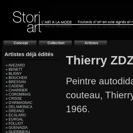
Concept
Collection
Artistes
Artistes déjà édités
Thierry ZD
» AVEZARD
» BENETT
» BLIGNY
» BOUCHEIX
Peintre autodida
» BRESSAN
» CADENE
» CHARRIER
couteau, Thierr
» COROMINAS
» CRISSE
» D'ARMAGNAC
1966.
» DELAMONICA
» DREANO
» ECALARD
» EURGAL
» FOLLIOT
» GUENAIZIA
» GUERINEAU