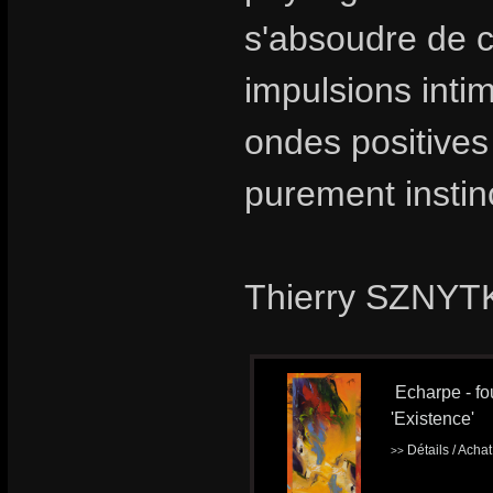
s'absoudre de ce
impulsions intim
ondes positives
purement instinc
Thierry SZNYTK
Echarpe - fou
'Existence'
Détails / Acha
>>