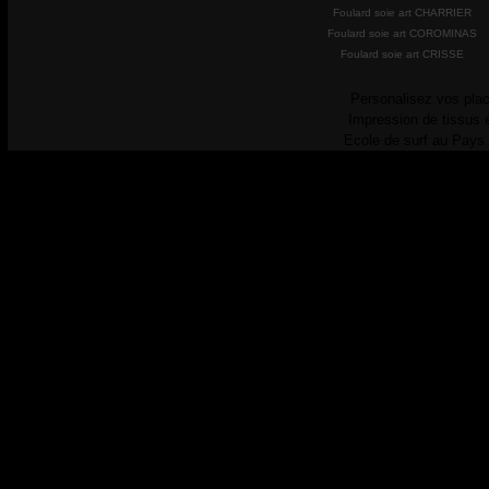
Foulard soie art CHARRIER
Foulard soie art COROMINAS
Foulard soie art CRISSE
Personalisez vos plac
Impression de tissus 
Ecole de surf au Pays