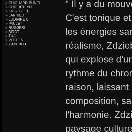
" Il y a du mouv
» GUICHARD-BUNEL
» GUICHETEAU
» KRISTOFF. L
C'est tonique et
» LARRIEU
» LUDIVINE C
» PAULET
» RUGGERI
les énergies sa
» SIDOT
» TUAL
» VOGELS
réalisme, Zdzie
»
ZDZIEBLO
qui explose d'
rythme du chro
raison, laissant 
composition, sa
l'harmonie. Zdzi
paysage culturel