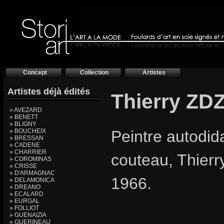
Concept
Collection
Artistes
Artistes déjà édités
Thierry ZD
» AVEZARD
» BENETT
» BLIGNY
» BOUCHEIX
Peintre autodida
» BRESSAN
» CADENE
» CHARRIER
couteau, Thierr
» COROMINAS
» CRISSE
» D'ARMAGNAC
1966.
» DELAMONICA
» DREANO
» ECALARD
» EURGAL
» FOLLIOT
» GUENAIZIA
» GUERINEAU