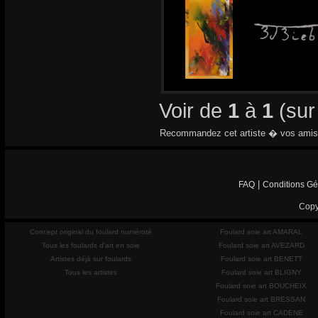
Voir de
1
à
1
(su
Recommandez cet artiste � vos amis
|
FAQ
Conditions Gé
Copy
Concept original du foulard numéroté
Foulard soie art AMARAL
Tous les foulards d'art en soie
Foulard soie art AVEZARD
Artistes déjà sur foulards
Foulard soie art BENETT
Tous les artistes
Foulard soie art BLIGNY
Foulard soie art BOUCHEIX
Foulard soie art BRESSAN
Foulard soie art CADENE