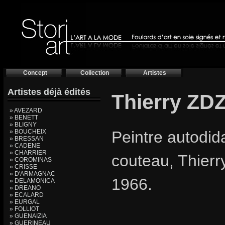
Concept
Collection
Artistes
Artistes déjà édités
Thierry ZD
» AVEZARD
» BENETT
» BLIGNY
» BOUCHEIX
Peintre autodida
» BRESSAN
» CADENE
» CHARRIER
couteau, Thierr
» COROMINAS
» CRISSE
» D'ARMAGNAC
1966.
» DELAMONICA
» DREANO
» ECALARD
» EURGAL
» FOLLIOT
» GUENAIZIA
» GUERINEAU