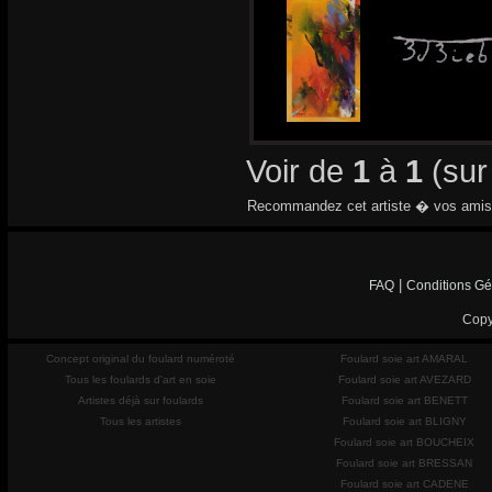
Voir de
1
à
1
(su
Recommandez cet artiste � vos amis
|
FAQ
Conditions Gé
Copy
Concept original du foulard numéroté
Foulard soie art AMARAL
Tous les foulards d'art en soie
Foulard soie art AVEZARD
Artistes déjà sur foulards
Foulard soie art BENETT
Tous les artistes
Foulard soie art BLIGNY
Foulard soie art BOUCHEIX
Foulard soie art BRESSAN
Foulard soie art CADENE