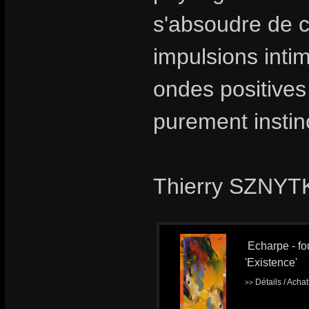
s'absoudre de ce
impulsions intim
ondes positives
purement instinc
Thierry SZNYTK
Echarpe - fou
'Existence'
Détails / Acha
>>