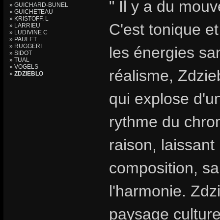
" Il y a du mouv
» GUICHARD-BUNEL
» GUICHETEAU
» KRISTOFF. L
C'est tonique et
» LARRIEU
» LUDIVINE C
» PAULET
» RUGGERI
les énergies sa
» SIDOT
» TUAL
» VOGELS
réalisme, Zdzie
»
ZDZIEBLO
qui explose d'
rythme du chro
raison, laissant 
composition, sa
l'harmonie. Zdzi
paysage culturel