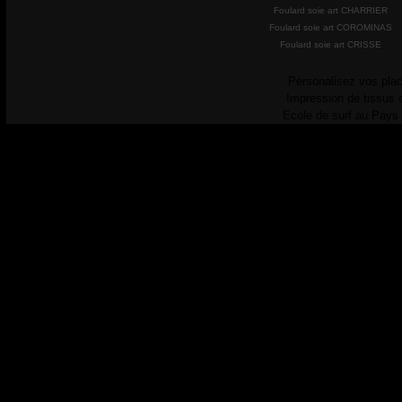
Foulard soie art CHARRIER
Foulard soie art COROMINAS
Foulard soie art CRISSE
Personalisez vos plac
Impression de tissus 
Ecole de surf au Pays