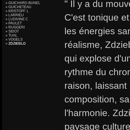
" Il y a du mouv
» GUICHARD-BUNEL
» GUICHETEAU
» KRISTOFF. L
C'est tonique et
» LARRIEU
» LUDIVINE C
» PAULET
» RUGGERI
les énergies sa
» SIDOT
» TUAL
» VOGELS
réalisme, Zdzie
»
ZDZIEBLO
qui explose d'
rythme du chro
raison, laissant 
composition, sa
l'harmonie. Zdzi
paysage culturel