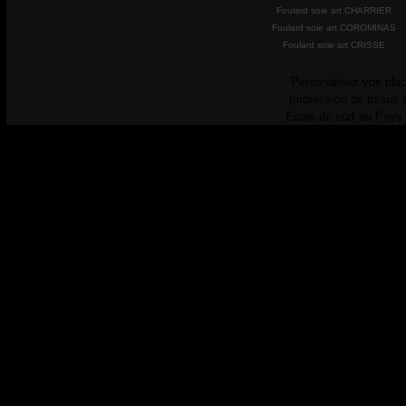
Foulard soie art CHARRIER
Foulard soie art COROMINAS
Foulard soie art CRISSE
Personalisez vos plac
Impression de tissus 
Ecole de surf au Pays