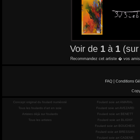
Voir de
1
à
1
(su
Recommandez cet artiste � vos amis
|
FAQ
Conditions Gé
Copy
Concept original du foulard numéroté
Foulard soie art AMARAL
Tous les foulards d'art en soie
Foulard soie art AVEZARD
Artistes déjà sur foulards
Foulard soie art BENETT
Tous les artistes
Foulard soie art BLIGNY
Foulard soie art BOUCHEIX
Foulard soie art BRESSAN
Foulard soie art CADENE