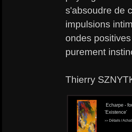
s'absoudre de ce
impulsions intim
ondes positives
purement instinc
Thierry SZNYTK
Echarpe - fou
'Existence'
Détails / Acha
>>