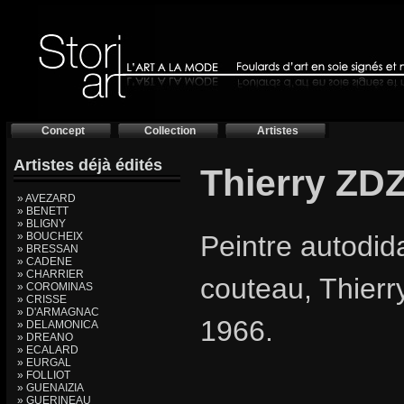
Concept
Collection
Artistes
Artistes déjà édités
Thierry ZD
» AVEZARD
» BENETT
» BLIGNY
» BOUCHEIX
Peintre autodida
» BRESSAN
» CADENE
» CHARRIER
couteau, Thierr
» COROMINAS
» CRISSE
» D'ARMAGNAC
1966.
» DELAMONICA
» DREANO
» ECALARD
» EURGAL
» FOLLIOT
» GUENAIZIA
» GUERINEAU