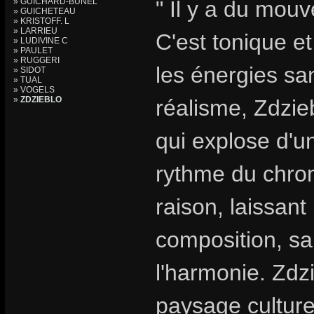
» GUICHARD-BUNEL
" Il y a du mouv
» GUICHETEAU
» KRISTOFF. L
» LARRIEU
C'est tonique et
» LUDIVINE C
» PAULET
» RUGGERI
les énergies sa
» SIDOT
» TUAL
» VOGELS
»
ZDZIEBLO
réalisme, Zdzie
qui explose d'
rythme du chro
raison, laissant 
composition, sa
l'harmonie. Zdzi
paysage culturel