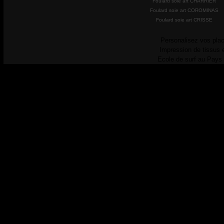
Foulard soie art CHARRIER
Foulard soie art COROMINAS
Foulard soie art CRISSE
Personalisez vos plac
Impression de tissus 
Ecole de surf au Pays