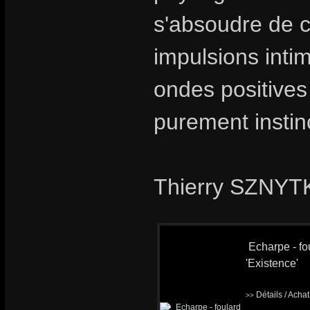
s'absoudre de ce
impulsions intim
ondes positives
purement instinc
Thierry SZNYTK
Echarpe - fou
'Existence'
Détails / Acha
>>