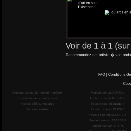
Voir de
1
à
1
(su
Recommandez cet artiste � vos amis
|
FAQ
Conditions Gé
Copy
Concept original du foulard numéroté
Foulard soie art AMARAL
Tous les foulards d'art en soie
Foulard soie art AVEZARD
Artistes déjà sur foulards
Foulard soie art BENETT
Tous les artistes
Foulard soie art BLIGNY
Foulard soie art BOUCHEIX
Foulard soie art BRESSAN
Foulard soie art CADENE