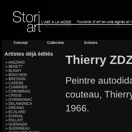
Concept
Collection
Artistes
Artistes déjà édités
Thierry ZD
» AVEZARD
» BENETT
» BLIGNY
» BOUCHEIX
Peintre autodida
» BRESSAN
» CADENE
» CHARRIER
couteau, Thierr
» COROMINAS
» CRISSE
» D'ARMAGNAC
» DELAMONICA
1966.
» DREANO
» ECALARD
» EURGAL
» FOLLIOT
» GUENAIZIA
» GUERINEAU