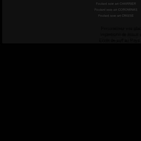
Foulard soie art CHARRIER
Foulard soie art COROMINAS
Foulard soie art CRISSE
Personalisez vos plac
Impression de tissus 
Ecole de surf au Pays