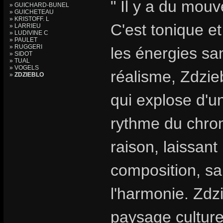
" Il y a du mouv
» GUICHARD-BUNEL
» GUICHETEAU
» KRISTOFF. L
C'est tonique et
» LARRIEU
» LUDIVINE C
» PAULET
» RUGGERI
les énergies sa
» SIDOT
» TUAL
» VOGELS
réalisme, Zdzie
»
ZDZIEBLO
qui explose d'
rythme du chro
raison, laissant 
composition, sa
l'harmonie. Zdzi
paysage culturel