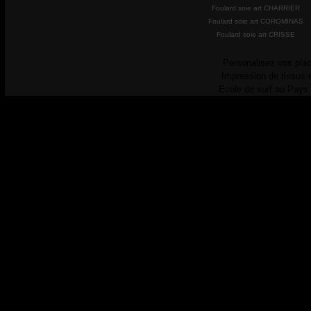
Foulard soie art CHARRIER
Foulard soie art COROMINAS
Foulard soie art CRISSE
Personalisez vos plac
Impression de tissus 
Ecole de surf au Pays