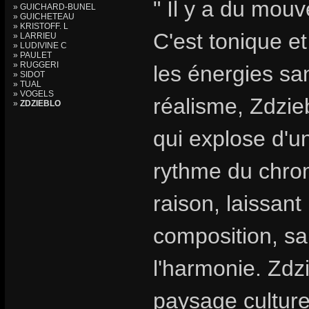
" Il y a du mouv
» GUICHARD-BUNEL
» GUICHETEAU
» KRISTOFF. L
C'est tonique et
» LARRIEU
» LUDIVINE C
» PAULET
» RUGGERI
les énergies sa
» SIDOT
» TUAL
» VOGELS
réalisme, Zdzie
»
ZDZIEBLO
qui explose d'
rythme du chro
raison, laissant 
composition, sa
l'harmonie. Zdzi
paysage culturel