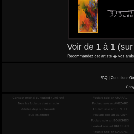
Voir de
1
à
1
(su
Recommandez cet artiste � vos amis
|
FAQ
Conditions Gé
Copy
Concept original du foulard numéroté
Foulard soie art AMARAL
Tous les foulards d'art en soie
Foulard soie art AVEZARD
Artistes déjà sur foulards
Foulard soie art BENETT
Tous les artistes
Foulard soie art BLIGNY
Foulard soie art BOUCHEIX
Foulard soie art BRESSAN
Foulard soie art CADENE