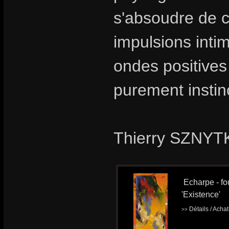
s'absoudre de ce
impulsions intim
ondes positives
purement instinc
Thierry SZNYTK
Echarpe - fou
'Existence'
Détails / Acha
>>