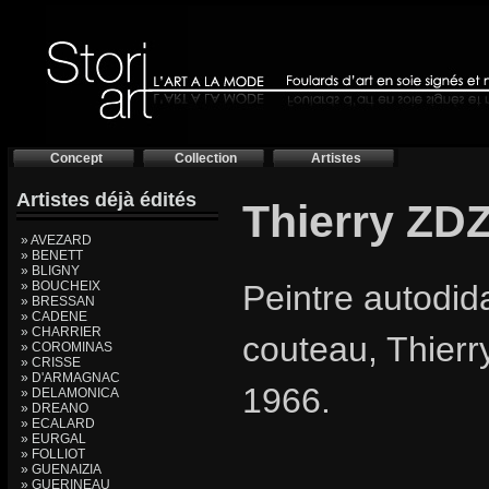
Concept
Collection
Artistes
Artistes déjà édités
Thierry ZD
» AVEZARD
» BENETT
» BLIGNY
» BOUCHEIX
Peintre autodida
» BRESSAN
» CADENE
» CHARRIER
couteau, Thierr
» COROMINAS
» CRISSE
» D'ARMAGNAC
1966.
» DELAMONICA
» DREANO
» ECALARD
» EURGAL
» FOLLIOT
» GUENAIZIA
» GUERINEAU