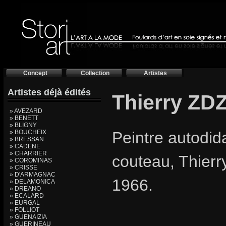
Concept
Collection
Artistes
Artistes déjà édités
Thierry ZD
» AVEZARD
» BENETT
» BLIGNY
» BOUCHEIX
Peintre autodida
» BRESSAN
» CADENE
» CHARRIER
couteau, Thierr
» COROMINAS
» CRISSE
» D'ARMAGNAC
1966.
» DELAMONICA
» DREANO
» ECALARD
» EURGAL
» FOLLIOT
» GUENAIZIA
» GUERINEAU