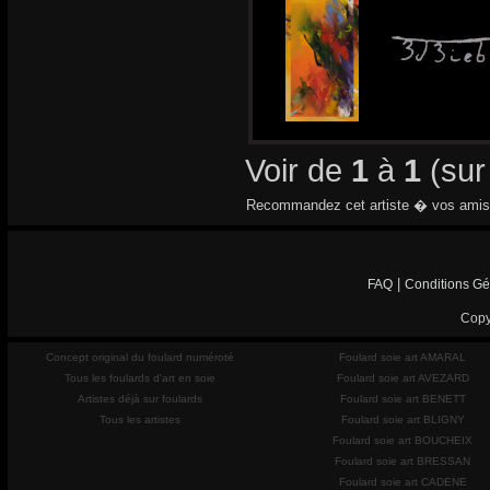
Voir de
1
à
1
(su
Recommandez cet artiste � vos amis
|
FAQ
Conditions Gé
Copy
Concept original du foulard numéroté
Foulard soie art AMARAL
Tous les foulards d'art en soie
Foulard soie art AVEZARD
Artistes déjà sur foulards
Foulard soie art BENETT
Tous les artistes
Foulard soie art BLIGNY
Foulard soie art BOUCHEIX
Foulard soie art BRESSAN
Foulard soie art CADENE