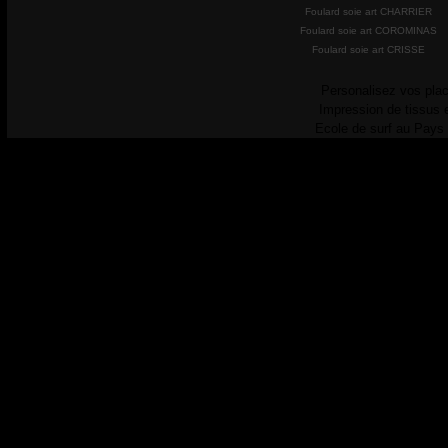
Foulard soie art CHARRIER
Foulard soie art COROMINAS
Foulard soie art CRISSE
Personalisez vos plac
Impression de tissus 
Ecole de surf au Pays