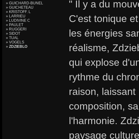
" Il y a du mouv
» GUICHARD-BUNEL
» GUICHETEAU
» KRISTOFF. L
C'est tonique et
» LARRIEU
» LUDIVINE C
» PAULET
» RUGGERI
les énergies sa
» SIDOT
» TUAL
» VOGELS
réalisme, Zdzie
»
ZDZIEBLO
qui explose d'
rythme du chro
raison, laissant 
composition, sa
l'harmonie. Zdzi
paysage culturel