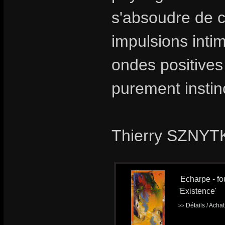
s'absoudre de ce
impulsions intim
ondes positives
purement instinc
Thierry SZNYTK
Echarpe - fou
'Existence'
Détails / Acha
>>