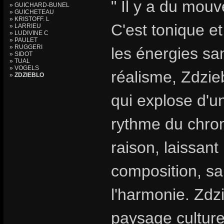
" Il y a du mouv
» GUICHARD-BUNEL
» GUICHETEAU
» KRISTOFF. L
C'est tonique et
» LARRIEU
» LUDIVINE C
» PAULET
» RUGGERI
les énergies sa
» SIDOT
» TUAL
» VOGELS
réalisme, Zdzie
»
ZDZIEBLO
qui explose d'
rythme du chro
raison, laissant 
composition, sa
l'harmonie. Zdzi
paysage culturel