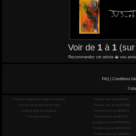
Voir de
1
à
1
(su
Recommandez cet artiste � vos amis
|
FAQ
Conditions Gé
Copy
Concept original du foulard numéroté
Foulard soie art AMARAL
Tous les foulards d'art en soie
Foulard soie art AVEZARD
Artistes déjà sur foulards
Foulard soie art BENETT
Tous les artistes
Foulard soie art BLIGNY
Foulard soie art BOUCHEIX
Foulard soie art BRESSAN
Foulard soie art CADENE