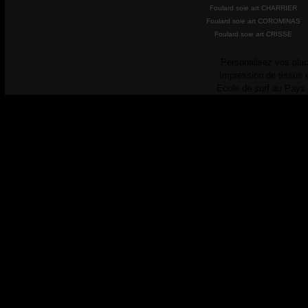
Foulard soie art CHARRIER
Foulard soie art COROMINAS
Foulard soie art CRISSE
Personalisez vos plac
Impression de tissus 
Ecole de surf au Pays