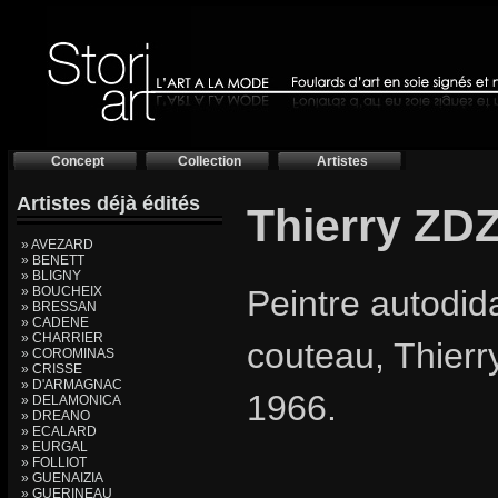
Concept
Collection
Artistes
Artistes déjà édités
Thierry ZD
» AVEZARD
» BENETT
» BLIGNY
» BOUCHEIX
Peintre autodida
» BRESSAN
» CADENE
» CHARRIER
couteau, Thierr
» COROMINAS
» CRISSE
» D'ARMAGNAC
1966.
» DELAMONICA
» DREANO
» ECALARD
» EURGAL
» FOLLIOT
» GUENAIZIA
» GUERINEAU