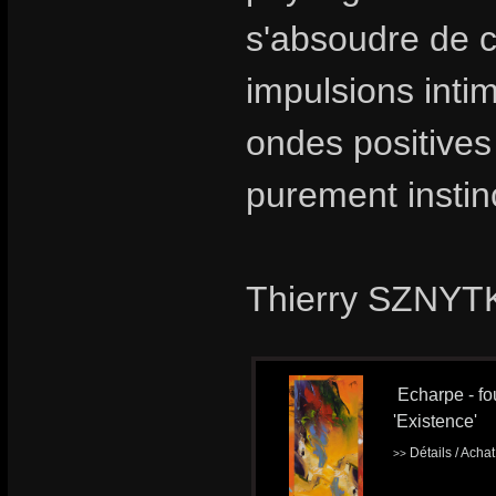
s'absoudre de ce
impulsions intim
ondes positives
purement instinc
Thierry SZNYTK
Echarpe - fou
'Existence'
Détails / Acha
>>