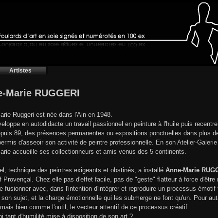
Artistes
e-Marie RUGGERI
rie Ruggeri est née dans l'Ain en 1948.
veloppe en autodidacte un travail passionnel en peinture à l'huile puis recentre
puis 89, des présences permanentes ou expositions ponctuelles dans plus de 2
 permis d'asseoir son activité de peintre professionnelle. En son Atelier-Galeri
rie accueille ses collectionneurs et amis venus des 5 continents.
el, technique des peintres exigeants et obstinés, a installé
Anne-Marie RUG
if Provençal. Chez elle pas d'effet facile, pas de "geste" flatteur à force d'êtr
de fusionner avec, dans l'intention d'intégrer et reproduire un processus émoti
, son sujet, et la charge émotionnelle qui les submerge ne font qu'un. Pour a
 mais bien comme l'outil, le vecteur attentif de ce processus créatif.
i tant d'humilité mise à disposition de son art ?