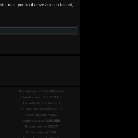
e, mais parfois il arrive qu'en la faisant,
Foulard soie art HASSELMANN
Foulard soie art KRISTOFF. L
Foulard soie art LARRIEU
Foulard soie art LUDIVINE C
Foulard soie art PAULET
Foulard soie art
RUGGERI
Foulard soie art SIDOT
Foulard soie art TUAL