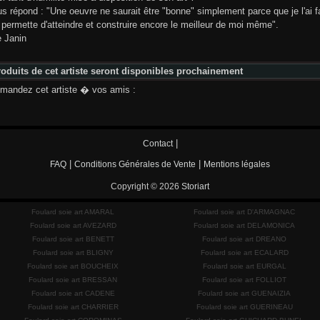
us répond : "Une oeuvre ne saurait être "bonne" simplement parce que je l'ai fait
 permette d'atteindre et construire encore le meilleur de moi même".
e Janin
oduits de cet artiste seront disponibles prochainement
andez cet artiste � vos amis :
|
Contact
|
|
FAQ
Conditions Générales de Vente
Mentions légales
Copyright © 2026
Storiart
Foulard soie art AMARAL
Foulard soie art D'ARMAGNAC
Foulard soie art AVEZARD
Foulard soie art DELAMONICA
Foulard soie art BENETT
Foulard soie art DREANO
Foulard soie art BLIGNY
Foulard soie art ECALARD
Foulard soie art BOUCHEIX
Foulard soie art EURGAL
Foulard soie art BRESSAN
Foulard soie art FOLLIOT
Foulard soie art CADENE
Foulard soie art GUENAIZIA
Foulard soie art CHARRIER
Foulard soie art GUERINEAU