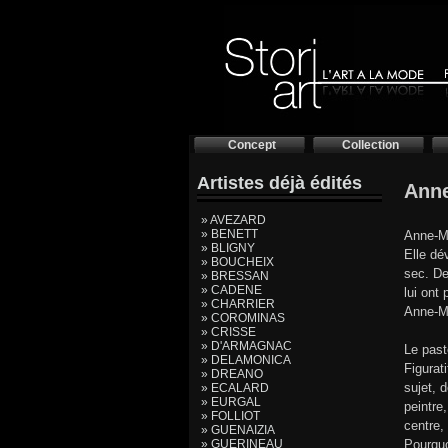
Concept
Collection
Artistes déjà édités
Ann
» AVEZARD
» BENETT
Anne-Ma
» BLIGNY
Elle dé
» BOUCHEIX
sec. De
» BRESSAN
» CADENE
lui ont
» CHARRIER
Anne-Ma
» COROMINAS
» CRISSE
» D'ARMAGNAC
Le past
» DELAMONICA
Figurat
» DREANO
sujet, 
» ECALARD
» EURGAL
peintre
» FOLLIOT
centre,
» GUENAIZIA
» GUERINEAU
Pourquo