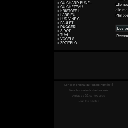
» GUICHARD-BUNEL
Elle no
» GUICHETEAU
elle me
» KRISTOFF. L
» LARRIEU
Philipp
» LUDIVINE C
» PAULET
»
RUGGERI
Les pr
» SIDOT
» TUAL
Recomm
» VOGELS
» ZDZIEBLO
Concept original du foulard numéroté
Tous les foulards d'art en soie
Artistes déjà sur foulards
Tous les artistes