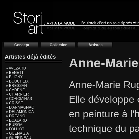
Concept
Collection
Artistes
Artistes déjà édités
Anne-Mari
» AVEZARD
» BENETT
» BLIGNY
» BOUCHEIX
Anne-Marie Rugg
» BRESSAN
» CADENE
» CHARRIER
Elle développe 
» COROMINAS
» CRISSE
» D'ARMAGNAC
en peinture à l'h
» DELAMONICA
» DREANO
» ECALARD
» EURGAL
technique du pa
» FOLLIOT
» GUENAIZIA
» GUERINEAU