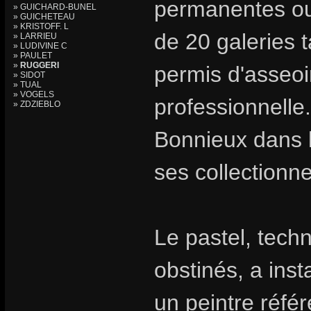
permanentes ou 
» GUICHARD-BUNEL
» GUICHETEAU
» KRISTOFF. L
de 20 galeries t
» LARRIEU
» LUDIVINE C
» PAULET
»
RUGGERI
permis d'asseoir
» SIDOT
» TUAL
» VOGELS
professionnelle.
» ZDZIEBLO
Bonnieux dans l
ses collectionn
Le pastel, tech
obstinés, a inst
un peintre référ