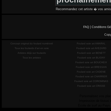
Recommandez cet artiste � vos amis
|
FAQ
Conditions Gé
Copy
Concept original du foulard numéroté
Foulard soie art AMARAL
Tous les foulards d'art en soie
Foulard soie art AVEZARD
Artistes déjà sur foulards
Foulard soie art BENETT
Tous les artistes
Foulard soie art BLIGNY
Foulard soie art BOUCHEIX
Foulard soie art BRESSAN
Foulard soie art CADENE
Foulard soie art CHARRIER
Foulard soie art COROMINAS
Foulard soie art CRISSE
Personalisez vos plac
Impression de tissus 
Ecole de surf au Pays