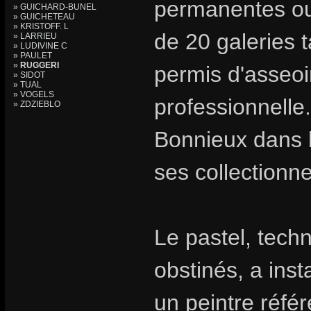
permanentes ou 
» GUICHARD-BUNEL
» GUICHETEAU
» KRISTOFF. L
de 20 galeries t
» LARRIEU
» LUDIVINE C
» PAULET
»
RUGGERI
permis d'asseoir
» SIDOT
» TUAL
» VOGELS
professionnelle.
» ZDZIEBLO
Bonnieux dans l
ses collectionn
Le pastel, tech
obstinés, a inst
un peintre référ