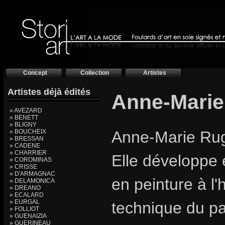
Concept
Collection
Artistes
Artistes déjà édités
Anne-Mari
» AVEZARD
» BENETT
» BLIGNY
» BOUCHEIX
Anne-Marie Rugg
» BRESSAN
» CADENE
» CHARRIER
Elle développe 
» COROMINAS
» CRISSE
» D'ARMAGNAC
en peinture à l'h
» DELAMONICA
» DREANO
» ECALARD
» EURGAL
technique du pa
» FOLLIOT
» GUENAIZIA
» GUERINEAU