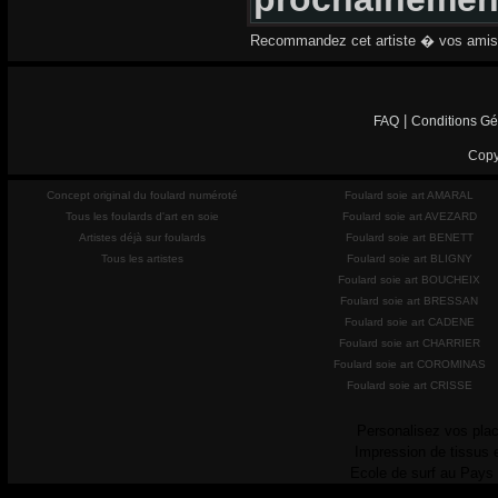
Recommandez cet artiste � vos amis
|
FAQ
Conditions Gé
Copy
Concept original du foulard numéroté
Foulard soie art AMARAL
Tous les foulards d'art en soie
Foulard soie art AVEZARD
Artistes déjà sur foulards
Foulard soie art BENETT
Tous les artistes
Foulard soie art BLIGNY
Foulard soie art BOUCHEIX
Foulard soie art BRESSAN
Foulard soie art CADENE
Foulard soie art CHARRIER
Foulard soie art COROMINAS
Foulard soie art CRISSE
Personalisez vos plac
Impression de tissus 
Ecole de surf au Pays